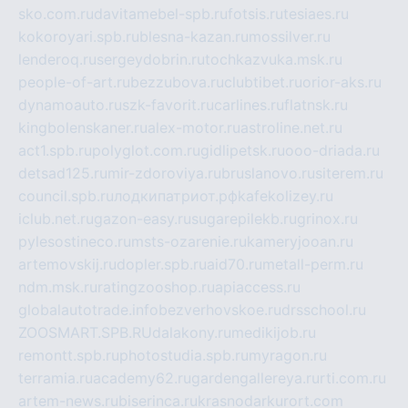
sko.com.ru
davitamebel-spb.ru
fotsis.ru
tesiaes.ru
kokoroyari.spb.ru
blesna-kazan.ru
mossilver.ru
lenderoq.ru
sergeydobrin.ru
tochkazvuka.msk.ru
people-of-art.ru
bezzubova.ru
clubtibet.ru
orior-aks.ru
dynamoauto.ru
szk-favorit.ru
carlines.ru
flatnsk.ru
kingbolenskaner.ru
alex-motor.ru
astroline.net.ru
act1.spb.ru
polyglot.com.ru
gidlipetsk.ru
ooo-driada.ru
detsad125.ru
mir-zdoroviya.ru
bruslanovo.ru
siterem.ru
council.spb.ru
лодкипатриот.рф
kafekolizey.ru
iclub.net.ru
gazon-easy.ru
sugarepilekb.ru
grinox.ru
pylesostineco.ru
msts-ozarenie.ru
kameryjooan.ru
artemovskij.ru
dopler.spb.ru
aid70.ru
metall-perm.ru
ndm.msk.ru
ratingzooshop.ru
apiaccess.ru
globalautotrade.info
bezverhovskoe.ru
drsschool.ru
ZOOSMART.SPB.RU
dalakony.ru
medikijob.ru
remontt.spb.ru
photostudia.spb.ru
myragon.ru
terramia.ru
academy62.ru
gardengallereya.ru
rti.com.ru
artem-news.ru
biserinca.ru
krasnodarkurort.com