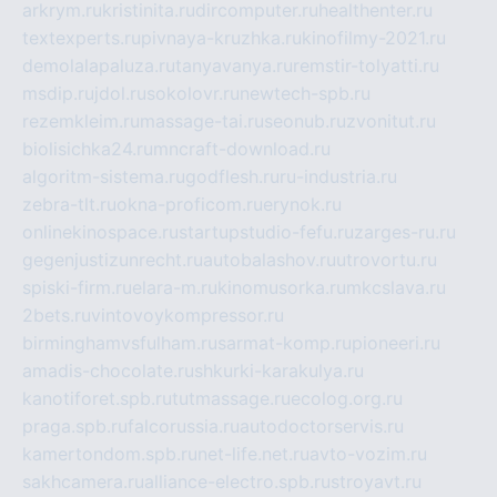
arkrym.ru
kristinita.ru
dircomputer.ru
healthenter.ru
textexperts.ru
pivnaya-kruzhka.ru
kinofilmy-2021.ru
demolalapaluza.ru
tanyavanya.ru
remstir-tolyatti.ru
msdip.ru
jdol.ru
sokolovr.ru
newtech-spb.ru
rezemkleim.ru
massage-tai.ru
seonub.ru
zvonitut.ru
biolisichka24.ru
mncraft-download.ru
algoritm-sistema.ru
godflesh.ru
ru-industria.ru
zebra-tlt.ru
okna-proficom.ru
erynok.ru
onlinekinospace.ru
startupstudio-fefu.ru
zarges-ru.ru
gegenjustizunrecht.ru
autobalashov.ru
utrovortu.ru
spiski-firm.ru
elara-m.ru
kinomusorka.ru
mkcslava.ru
2bets.ru
vintovoykompressor.ru
birminghamvsfulham.ru
sarmat-komp.ru
pioneeri.ru
amadis-chocolate.ru
shkurki-karakulya.ru
kanotiforet.spb.ru
tutmassage.ru
ecolog.org.ru
praga.spb.ru
falcorussia.ru
autodoctorservis.ru
kamertondom.spb.ru
net-life.net.ru
avto-vozim.ru
sakhcamera.ru
alliance-electro.spb.ru
stroyavt.ru