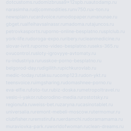
dotcustoms.ru
domizbrusa9x12spb.ru
autodamp.ru
narasimha.ru
djcommodities.ru
nv750.ru
x-ton.ru
newsplain.ru
cardvoice.ru
modopaper.ru
manunae.ru
gbget.ru
alfeihavsalnassr.ru
madoma.ru
tajuncos.ru
petrovkasports.ru
porno-online-besplatno.ru
splclub.ru
york-life.ru
doroga-expo.ru
ribery.ru
cleanmedicine.ru
slovar-ivrit.ru
porno-video-besplatno.ru
seks-365.ru
ovucontrol.ru
sloty-igrovyye-avtomaty.ru
ru-industriya.ru
russkoe-porno-besplatno.ru
belgorod-day.ru
digilith.ru
pichkurovlab.ru
medic-today.ru
taksu.ru
comp123.ru
don-ykt.ru
teensvoice.ru
imgsharing.ru
domashnee-porno.ru
eva-elfie.ru
foto-tur.ru
biz-doska.ru
metropoltravel.ru
veslo-i-yakor.ru
borodino-media.ru
rostotsky.ru
regionufa.ru
weiss-bet.ru
zaryna.ru
casinotablet.ru
universalia.ru
remont-mebeli-moscow.ru
termomur.ru
clubfisher.ru
remstirufa.ru
erdamchi.ru
doramamama.ru
muraviovka-park.ru
worldofwoman.ru
clean-dreams.ru