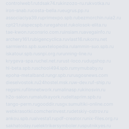
controlweb1.ru
tdsak74.ru
kinzozo-ru.ru
kvotka.ru
iron-snab.ru
costa-bella.ru
eugrus.pp.ru
associaciya39.ru
primexpo.spb.ru
bezmorchin.ru
ia2.ru
cpt21.ru
ispecspb.ru
regahost.ru
kolosok-elita.ru
tae-kwon.ru
consrio.com.ru
insiam.ru
avegainfo.ru
archery161.ru
bigencyclica.ru
vlast16.ru
korru.net
sarmiento.spb.su
extelopedia.ru
lammin-suo.spb.ru
iskatour.spb.ru
snpi.org.ru
running-line.ru
krygeva-spa.ru
chel.net.ru
rust-loco.ru
dugshop.ru
hl-beta.spb.ru
school494.spb.ru
mymubaby.ru
epoha-metalband.ru
ngr.spb.ru
rusgosnews.com
dieselvostok.ru
24hostel.msk.ru
w-dev.ru
f-ship.ru
regsmi.ru
filmnetwork.ru
malinasp.ru
kinosvin.ru
h2o-salon.ru
malutkayork.ru
deltaprim.spb.ru
tango-perm.ru
gooddir.ru
sgv.su
multiki-online.com
webkrasotki.com
cherinvest.ru
detskiy-ostrov.ru
ankou.spb.ru
alvesta1.ru
pdf-creator.ru
nix-files.org.ru
sakhatoday.ru
elektrikersymboler.ru
sputnikyes.ru