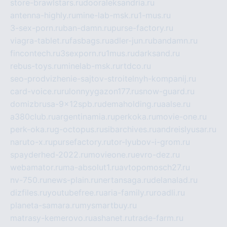
store-brawlstars.ru
dooraleksandria.ru
antenna-highly.ru
mine-lab-msk.ru
1-mus.ru
3-sex-porn.ru
ban-damn.ru
purse-factory.ru
viagra-tablet.ru
fasbags.ru
adler-jun.ru
bandamn.ru
fincontech.ru
3sexporn.ru
1mus.ru
darksand.ru
rebus-toys.ru
minelab-msk.ru
rtdco.ru
seo-prodvizhenie-sajtov-stroitelnyh-kompanij.ru
card-voice.ru
rulonnyygazon177.ru
snow-guard.ru
domizbrusa-9x12spb.ru
demaholding.ru
aalse.ru
a380club.ru
argentinamia.ru
perkoka.ru
movie-one.ru
perk-oka.ru
g-octopus.ru
sibarchives.ru
andreislyusar.ru
naruto-x.ru
pursefactory.ru
tor-lyubov-i-grom.ru
spayderhed-2022.ru
movieone.ru
evro-dez.ru
webamator.ru
ma-absolut1.ru
avtopomosch27.ru
nv-750.ru
news-plain.ru
nertansaga.ru
delanalad.ru
dizfiles.ru
youtubefree.ru
aria-family.ru
roadli.ru
planeta-samara.ru
mysmartbuy.ru
matrasy-kemerovo.ru
ashanet.ru
trade-farm.ru