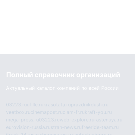
Полный справочник организаций
Актуальный каталог компаний по всей России
03223.ru
ufille.ru
krasotata.ru
prazdnikdushi.ru
veetbox.ru
cinemapost.ru
ciam-fr.ru
kraft-you.ru
mega-press.ru
03223.ru
web-explore.ru
rastenuya.ru
eurovision-russia.ru
strah-news.ru
freeride-team.ru
itrack-24.ru
sexshopexpress.ru
autostudiopro.ru