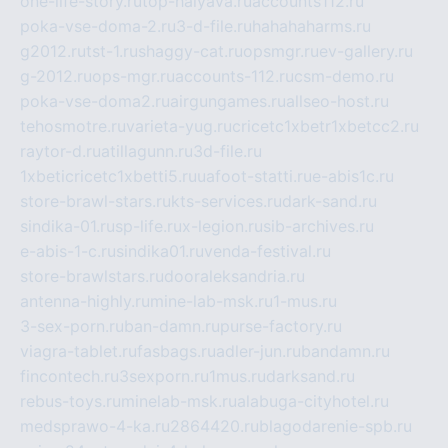
one-life-story.ru
top-halyava.ru
accounts112.ru
poka-vse-doma-2.ru
3-d-file.ru
hahahaharms.ru
g2012.ru
tst-1.ru
shaggy-cat.ru
opsmgr.ru
ev-gallery.ru
g-2012.ru
ops-mgr.ru
accounts-112.ru
csm-demo.ru
poka-vse-doma2.ru
airgungames.ru
allseo-host.ru
tehosmotre.ru
varieta-yug.ru
cricetc1xbetr1xbetcc2.ru
raytor-d.ru
atillagunn.ru
3d-file.ru
1xbeticricetc1xbetti5.ru
uafoot-statti.ru
e-abis1c.ru
store-brawl-stars.ru
kts-services.ru
dark-sand.ru
sindika-01.ru
sp-life.ru
x-legion.ru
sib-archives.ru
e-abis-1-c.ru
sindika01.ru
venda-festival.ru
store-brawlstars.ru
dooraleksandria.ru
antenna-highly.ru
mine-lab-msk.ru
1-mus.ru
3-sex-porn.ru
ban-damn.ru
purse-factory.ru
viagra-tablet.ru
fasbags.ru
adler-jun.ru
bandamn.ru
fincontech.ru
3sexporn.ru
1mus.ru
darksand.ru
rebus-toys.ru
minelab-msk.ru
alabuga-cityhotel.ru
medsprawo-4-ka.ru
2864420.ru
blagodarenie-spb.ru