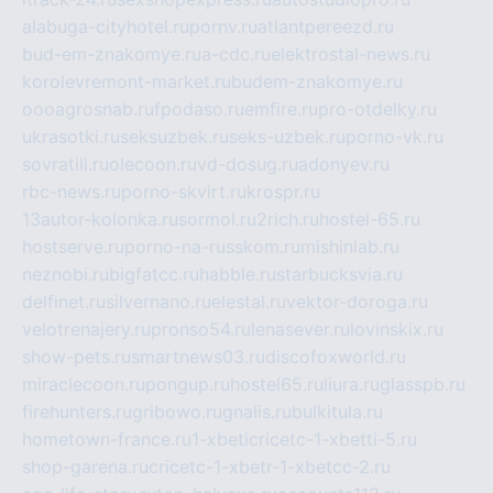
alabuga-cityhotel.ru
pornv.ru
atlantpereezd.ru
bud-em-znakomye.ru
a-cdc.ru
elektrostal-news.ru
korolevremont-market.ru
budem-znakomye.ru
oooagrosnab.ru
fpodaso.ru
emfire.ru
pro-otdelky.ru
ukrasotki.ru
seksuzbek.ru
seks-uzbek.ru
porno-vk.ru
sovratili.ru
olecoon.ru
vd-dosug.ru
adonyev.ru
rbc-news.ru
porno-skvirt.ru
krospr.ru
13autor-kolonka.ru
sormol.ru
2rich.ru
hostel-65.ru
hostserve.ru
porno-na-russkom.ru
mishinlab.ru
neznobi.ru
bigfatcc.ru
habble.ru
starbucksvia.ru
delfinet.ru
silvernano.ru
elestal.ru
vektor-doroga.ru
velotrenajery.ru
pronso54.ru
lenasever.ru
lovinskix.ru
show-pets.ru
smartnews03.ru
discofoxworld.ru
miraclecoon.ru
pongup.ru
hostel65.ru
liura.ru
glasspb.ru
firehunters.ru
gribowo.ru
gnalis.ru
bulkitula.ru
hometown-france.ru
1-xbeticricetc-1-xbetti-5.ru
shop-garena.ru
cricetc-1-xbetr-1-xbetcc-2.ru