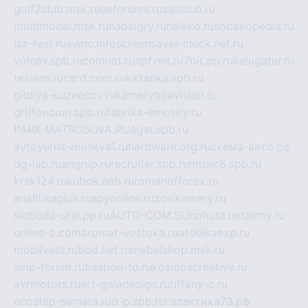
golf2club.msk.ru
aeforums.ru
zallclub.ru
multimodal.msk.ru
habaigry.ru
haikko.ru
sobakopedia.ru
isz-fest.ru
ewnc.info
screensaver-clock.net.ru
volnav.spb.ru
comnat.ru
npf.net.ru
7bit.pp.ru
kalugatur.ru
tesiaes.ru
card.com.ru
kazanka.spb.ru
gildiya-kuznecov.ru
kameryboavision.ru
griffoncom.spb.ru
fabrika-emotsiy.ru
PARK-MATROSOVA.RU
agat.spb.ru
avtoyurist-moskva1.ru
hardware.org.ru
схема-авто.рф
dg-lab.ru
angrup.ru
recruiter.spb.ru
music8.spb.ru
krsk124.ru
kubok.spb.ru
romanofforex.ru
analitikaplus.ru
spyonline.ru
zosikamery.ru
sloboda-ural.pp.ru
AUTO-COM.SU
hohota.net
alimy.ru
online-z.com
aromat-vostoka.ru
otdelkaexp.ru
mobilvest.ru
bbd.net.ru
mebelshop.msk.ru
smp-forum.ru
bastion-td.ru
kosmoscreative.ru
avrmotors.ru
art-galadesign.ru
tiffany-c.ru
ecostep-samara.ru
d-p.spb.ru
галактика73.рф