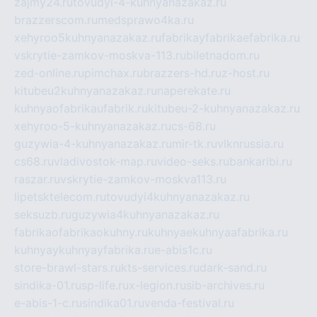
zajmy24.ru
tovudyi-4-kuhnyanazakaz.ru
brazzerscom.ru
medsprawo4ka.ru
xehyroo5kuhnyanazakaz.ru
fabrikayfabrikaefabrika.ru
vskrytie-zamkov-moskva-113.ru
biletnadom.ru
zed-online.ru
pimchax.ru
brazzers-hd.ru
z-host.ru
kitubeu2kuhnyanazakaz.ru
naperekate.ru
kuhnyaofabrikaufabrik.ru
kitubeu-2-kuhnyanazakaz.ru
xehyroo-5-kuhnyanazakaz.ru
cs-68.ru
guzywia-4-kuhnyanazakaz.ru
mir-tk.ru
vlknrussia.ru
cs68.ru
vladivostok-map.ru
video-seks.ru
bankaribi.ru
raszar.ru
vskrytie-zamkov-moskva113.ru
lipetsktelecom.ru
tovudyi4kuhnyanazakaz.ru
seksuzb.ru
guzywia4kuhnyanazakaz.ru
fabrikaofabrikaokuhny.ru
kuhnyaekuhnyaafabrika.ru
kuhnyaykuhnyayfabrika.ru
e-abis1c.ru
store-brawl-stars.ru
kts-services.ru
dark-sand.ru
sindika-01.ru
sp-life.ru
x-legion.ru
sib-archives.ru
e-abis-1-c.ru
sindika01.ru
venda-festival.ru