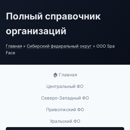
Полный справочник
организаций
Главная
»
Сибирский федеральный округ
» ООО Spa
Face
🏠 Главная
Центральный ФО
Северо-Западный ФО
Приволжский ФО
Уральский ФО