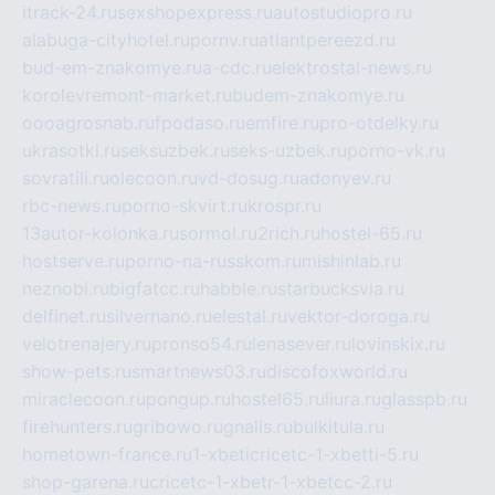
itrack-24.ru
sexshopexpress.ru
autostudiopro.ru
alabuga-cityhotel.ru
pornv.ru
atlantpereezd.ru
bud-em-znakomye.ru
a-cdc.ru
elektrostal-news.ru
korolevremont-market.ru
budem-znakomye.ru
oooagrosnab.ru
fpodaso.ru
emfire.ru
pro-otdelky.ru
ukrasotki.ru
seksuzbek.ru
seks-uzbek.ru
porno-vk.ru
sovratili.ru
olecoon.ru
vd-dosug.ru
adonyev.ru
rbc-news.ru
porno-skvirt.ru
krospr.ru
13autor-kolonka.ru
sormol.ru
2rich.ru
hostel-65.ru
hostserve.ru
porno-na-russkom.ru
mishinlab.ru
neznobi.ru
bigfatcc.ru
habble.ru
starbucksvia.ru
delfinet.ru
silvernano.ru
elestal.ru
vektor-doroga.ru
velotrenajery.ru
pronso54.ru
lenasever.ru
lovinskix.ru
show-pets.ru
smartnews03.ru
discofoxworld.ru
miraclecoon.ru
pongup.ru
hostel65.ru
liura.ru
glasspb.ru
firehunters.ru
gribowo.ru
gnalis.ru
bulkitula.ru
hometown-france.ru
1-xbeticricetc-1-xbetti-5.ru
shop-garena.ru
cricetc-1-xbetr-1-xbetcc-2.ru