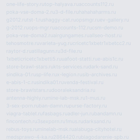
one-life-story.ru
top-halyava.ru
accounts112.ru
poka-vse-doma-2.ru
3-d-file.ru
hahahaharms.ru
g2012.ru
tst-1.ru
shaggy-cat.ru
opsmgr.ru
ev-gallery.ru
g-2012.ru
ops-mgr.ru
accounts-112.ru
csm-demo.ru
poka-vse-doma2.ru
airgungames.ru
allseo-host.ru
tehosmotre.ru
varieta-yug.ru
cricetc1xbetr1xbetcc2.ru
raytor-d.ru
atillagunn.ru
3d-file.ru
1xbeticricetc1xbetti5.ru
uafoot-statti.ru
e-abis1c.ru
store-brawl-stars.ru
kts-services.ru
dark-sand.ru
sindika-01.ru
sp-life.ru
x-legion.ru
sib-archives.ru
e-abis-1-c.ru
sindika01.ru
venda-festival.ru
store-brawlstars.ru
dooraleksandria.ru
antenna-highly.ru
mine-lab-msk.ru
1-mus.ru
3-sex-porn.ru
ban-damn.ru
purse-factory.ru
viagra-tablet.ru
fasbags.ru
adler-jun.ru
bandamn.ru
fincontech.ru
3sexporn.ru
1mus.ru
darksand.ru
rebus-toys.ru
minelab-msk.ru
alabuga-cityhotel.ru
medsprawo-4-ka.ru
2864420.ru
blagodarenie-spb.ru