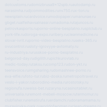
dotcustoms.ru
domizbrusa9x12spb.ru
autodamp.ru
narasimha.ru
djcommodities.ru
nv750.ru
x-ton.ru
newsplain.ru
cardvoice.ru
modopaper.ru
manunae.ru
gbget.ru
alfeihavsalnassr.ru
madoma.ru
tajuncos.ru
petrovkasports.ru
porno-online-besplatno.ru
splclub.ru
york-life.ru
doroga-expo.ru
ribery.ru
cleanmedicine.ru
slovar-ivrit.ru
porno-video-besplatno.ru
seks-365.ru
ovucontrol.ru
sloty-igrovyye-avtomaty.ru
ru-industriya.ru
russkoe-porno-besplatno.ru
belgorod-day.ru
digilith.ru
pichkurovlab.ru
medic-today.ru
taksu.ru
comp123.ru
don-ykt.ru
teensvoice.ru
imgsharing.ru
domashnee-porno.ru
eva-elfie.ru
foto-tur.ru
biz-doska.ru
metropoltravel.ru
veslo-i-yakor.ru
borodino-media.ru
rostotsky.ru
regionufa.ru
weiss-bet.ru
zaryna.ru
casinotablet.ru
universalia.ru
remont-mebeli-moscow.ru
termomur.ru
clubfisher.ru
remstirufa.ru
erdamchi.ru
doramamama.ru
muraviovka-park.ru
worldofwoman.ru
clean-dreams.ru