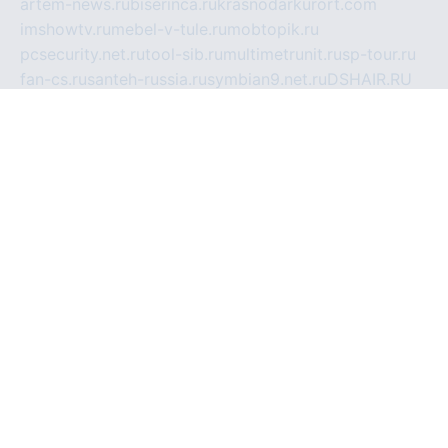
artem-news.ru
biserinca.ru
krasnodarkurort.com
imshowtv.ru
mebel-v-tule.ru
mobtopik.ru
pcsecurity.net.ru
tool-sib.ru
multimetrunit.ru
sp-tour.ru
fan-cs.ru
santeh-russia.ru
symbian9.net.ru
DSHAIR.RU
tmmotors.spb.ru
xjocuricopii.com
musavtomat.msk.ru
obustrojdom.ru
sovetcik.ru
ybaranovskaya.ru
ppknews.ru
cult-alshei.ru
JAPANRUSSIA.RU
proekciyamebel.ru
imper-finans.ru
rim.org.ru
glamourai.ru
brassminus.ru
zabor-pro.ru
ftn.pp.ru
dorogoe58.ru
laimengpacker.ru
kuzova-zapchasti.ru
sageerp.ru
taxodrom.ru
dsrazvitie.ru
hardcity.net.ru
ratinghomegames.ru
topservice25.ru
gubernyan.ru
gtglasslined.ru
ii4.ru
tssport.spb.ru
andorra24.com
blackwallstreet.ru
oboimos.ru
optim-doors.com.ru
ikuch.ru
nycr.org.ru
npa21.ru
vremya-ch.spb.ru
desert000.ru
ivtorgi.ru
ifiori.ru
catalog-statei.ru
dcv.org.ru
spetsmaster174.ru
ipkameryhiseeu.ru
dum26.ru
ruspol.spb.ru
fr-opendp.ru
kam-solnyshko.ru