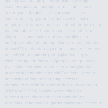
ecostep-samara.ru
d-p.spb.ru
галактика73.рф
sko.com.ru
davitamebel-spb.ru
fotsis.ru
tesiaes.ru
kokoroyari.spb.ru
blesna-kazan.ru
mossilver.ru
lenderoq.ru
sergeydobrin.ru
tochkazvuka.msk.ru
people-of-art.ru
bezzubova.ru
clubtibet.ru
orior-aks.ru
dynamoauto.ru
szk-favorit.ru
carlines.ru
flatnsk.ru
kingbolenskaner.ru
alex-motor.ru
astroline.net.ru
act1.spb.ru
polyglot.com.ru
gidlipetsk.ru
ooo-driada.ru
detsad125.ru
mir-zdoroviya.ru
bruslanovo.ru
siterem.ru
council.spb.ru
лодкипатриот.рф
kafekolizey.ru
iclub.net.ru
gazon-easy.ru
sugarepilekb.ru
grinox.ru
pylesostineco.ru
msts-ozarenie.ru
kameryjooan.ru
artemovskij.ru
dopler.spb.ru
aid70.ru
metall-perm.ru
ndm.msk.ru
ratingzooshop.ru
apiaccess.ru
globalautotrade.info
bezverhovskoe.ru
drsschool.ru
ZOOSMART.SPB.RU
dalakony.ru
medikijob.ru
remontt.spb.ru
photostudia.spb.ru
myragon.ru
terramia.ru
academy62.ru
gardengallereya.ru
rti.com.ru