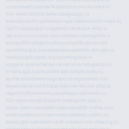
controlweb1.ru
tdsak74.ru
kinzozo-ru.ru
kvotka.ru
iron-snab.ru
costa-bella.ru
eugrus.pp.ru
associaciya39.ru
primexpo.spb.ru
bezmorchin.ru
ia2.ru
cpt21.ru
ispecspb.ru
regahost.ru
kolosok-elita.ru
tae-kwon.ru
consrio.com.ru
insiam.ru
avegainfo.ru
archery161.ru
bigencyclica.ru
vlast16.ru
korru.net
sarmiento.spb.su
extelopedia.ru
lammin-suo.spb.ru
iskatour.spb.ru
snpi.org.ru
running-line.ru
krygeva-spa.ru
chel.net.ru
rust-loco.ru
dugshop.ru
hl-beta.spb.ru
school494.spb.ru
mymubaby.ru
epoha-metalband.ru
ngr.spb.ru
rusgosnews.com
dieselvostok.ru
24hostel.msk.ru
w-dev.ru
f-ship.ru
regsmi.ru
filmnetwork.ru
malinasp.ru
kinosvin.ru
h2o-salon.ru
malutkayork.ru
deltaprim.spb.ru
tango-perm.ru
gooddir.ru
sgv.su
multiki-online.com
webkrasotki.com
cherinvest.ru
detskiy-ostrov.ru
ankou.spb.ru
alvesta1.ru
pdf-creator.ru
nix-files.org.ru
sakhatoday.ru
elektrikersymboler.ru
sputnikyes.ru