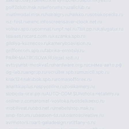
golf2club.msk.ru
aeforums.ru
zallclub.ru
multimodal.msk.ru
habaigry.ru
haikko.ru
sobakopedia.ru
isz-fest.ru
ewnc.info
screensaver-clock.net.ru
volnav.spb.ru
comnat.ru
npf.net.ru
7bit.pp.ru
kalugatur.ru
tesiaes.ru
card.com.ru
kazanka.spb.ru
gildiya-kuznecov.ru
kameryboavision.ru
griffoncom.spb.ru
fabrika-emotsiy.ru
PARK-MATROSOVA.RU
agat.spb.ru
avtoyurist-moskva1.ru
hardware.org.ru
схема-авто.рф
dg-lab.ru
angrup.ru
recruiter.spb.ru
music8.spb.ru
krsk124.ru
kubok.spb.ru
romanofforex.ru
analitikaplus.ru
spyonline.ru
zosikamery.ru
sloboda-ural.pp.ru
AUTO-COM.SU
hohota.net
alimy.ru
online-z.com
aromat-vostoka.ru
otdelkaexp.ru
mobilvest.ru
bbd.net.ru
mebelshop.msk.ru
smp-forum.ru
bastion-td.ru
kosmoscreative.ru
avrmotors.ru
art-galadesign.ru
tiffany-c.ru