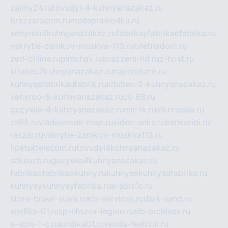
zajmy24.ru
tovudyi-4-kuhnyanazakaz.ru
brazzerscom.ru
medsprawo4ka.ru
xehyroo5kuhnyanazakaz.ru
fabrikayfabrikaefabrika.ru
vskrytie-zamkov-moskva-113.ru
biletnadom.ru
zed-online.ru
pimchax.ru
brazzers-hd.ru
z-host.ru
kitubeu2kuhnyanazakaz.ru
naperekate.ru
kuhnyaofabrikaufabrik.ru
kitubeu-2-kuhnyanazakaz.ru
xehyroo-5-kuhnyanazakaz.ru
cs-68.ru
guzywia-4-kuhnyanazakaz.ru
mir-tk.ru
vlknrussia.ru
cs68.ru
vladivostok-map.ru
video-seks.ru
bankaribi.ru
raszar.ru
vskrytie-zamkov-moskva113.ru
lipetsktelecom.ru
tovudyi4kuhnyanazakaz.ru
seksuzb.ru
guzywia4kuhnyanazakaz.ru
fabrikaofabrikaokuhny.ru
kuhnyaekuhnyaafabrika.ru
kuhnyaykuhnyayfabrika.ru
e-abis1c.ru
store-brawl-stars.ru
kts-services.ru
dark-sand.ru
sindika-01.ru
sp-life.ru
x-legion.ru
sib-archives.ru
e-abis-1-c.ru
sindika01.ru
venda-festival.ru