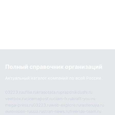
Полный справочник организаций
Актуальный каталог компаний по всей России
03223.ru
ufille.ru
krasotata.ru
prazdnikdushi.ru
veetbox.ru
cinemapost.ru
ciam-fr.ru
kraft-you.ru
mega-press.ru
03223.ru
web-explore.ru
rastenuya.ru
eurovision-russia.ru
strah-news.ru
freeride-team.ru