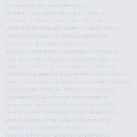
store-brawlstars.ru
dooraleksandria.ru
antenna-highly.ru
mine-lab-msk.ru
1-mus.ru
3-sex-porn.ru
ban-damn.ru
purse-factory.ru
viagra-tablet.ru
fasbags.ru
adler-jun.ru
bandamn.ru
fincontech.ru
3sexporn.ru
1mus.ru
darksand.ru
rebus-toys.ru
minelab-msk.ru
rtdco.ru
seo-prodvizhenie-sajtov-stroitelnyh-kompanij.ru
card-voice.ru
rulonnyygazon177.ru
snow-guard.ru
domizbrusa-9x12spb.ru
demaholding.ru
aalse.ru
a380club.ru
argentinamia.ru
perkoka.ru
movie-one.ru
perk-oka.ru
g-octopus.ru
sibarchives.ru
andreislyusar.ru
naruto-x.ru
pursefactory.ru
tor-lyubov-i-grom.ru
spayderhed-2022.ru
movieone.ru
evro-dez.ru
webamator.ru
ma-absolut1.ru
avtopomosch27.ru
nv-750.ru
news-plain.ru
nertansaga.ru
delanalad.ru
dizfiles.ru
youtubefree.ru
aria-family.ru
roadli.ru
planeta-samara.ru
mysmartbuy.ru
matrasy-kemerovo.ru
ashanet.ru
trade-farm.ru