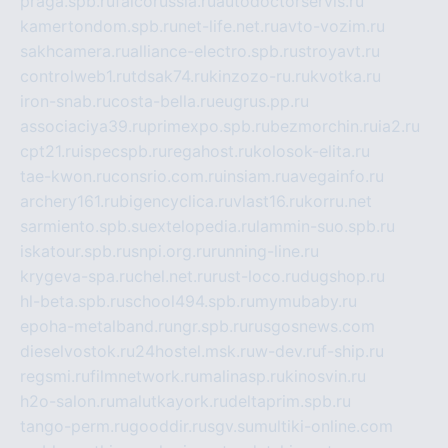
praga.spb.ru
falcorussia.ru
autodoctorservis.ru
kamertondom.spb.ru
net-life.net.ru
avto-vozim.ru
sakhcamera.ru
alliance-electro.spb.ru
stroyavt.ru
controlweb1.ru
tdsak74.ru
kinzozo-ru.ru
kvotka.ru
iron-snab.ru
costa-bella.ru
eugrus.pp.ru
associaciya39.ru
primexpo.spb.ru
bezmorchin.ru
ia2.ru
cpt21.ru
ispecspb.ru
regahost.ru
kolosok-elita.ru
tae-kwon.ru
consrio.com.ru
insiam.ru
avegainfo.ru
archery161.ru
bigencyclica.ru
vlast16.ru
korru.net
sarmiento.spb.su
extelopedia.ru
lammin-suo.spb.ru
iskatour.spb.ru
snpi.org.ru
running-line.ru
krygeva-spa.ru
chel.net.ru
rust-loco.ru
dugshop.ru
hl-beta.spb.ru
school494.spb.ru
mymubaby.ru
epoha-metalband.ru
ngr.spb.ru
rusgosnews.com
dieselvostok.ru
24hostel.msk.ru
w-dev.ru
f-ship.ru
regsmi.ru
filmnetwork.ru
malinasp.ru
kinosvin.ru
h2o-salon.ru
malutkayork.ru
deltaprim.spb.ru
tango-perm.ru
gooddir.ru
sgv.su
multiki-online.com