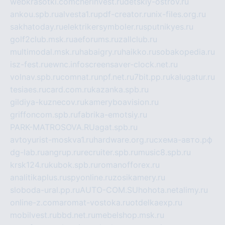
webkrasotki.com
cherinvest.ru
detskiy-ostrov.ru
ankou.spb.ru
alvesta1.ru
pdf-creator.ru
nix-files.org.ru
sakhatoday.ru
elektrikersymboler.ru
sputnikyes.ru
golf2club.msk.ru
aeforums.ru
zallclub.ru
multimodal.msk.ru
habaigry.ru
haikko.ru
sobakopedia.ru
isz-fest.ru
ewnc.info
screensaver-clock.net.ru
volnav.spb.ru
comnat.ru
npf.net.ru
7bit.pp.ru
kalugatur.ru
tesiaes.ru
card.com.ru
kazanka.spb.ru
gildiya-kuznecov.ru
kameryboavision.ru
griffoncom.spb.ru
fabrika-emotsiy.ru
PARK-MATROSOVA.RU
agat.spb.ru
avtoyurist-moskva1.ru
hardware.org.ru
схема-авто.рф
dg-lab.ru
angrup.ru
recruiter.spb.ru
music8.spb.ru
krsk124.ru
kubok.spb.ru
romanofforex.ru
analitikaplus.ru
spyonline.ru
zosikamery.ru
sloboda-ural.pp.ru
AUTO-COM.SU
hohota.net
alimy.ru
online-z.com
aromat-vostoka.ru
otdelkaexp.ru
mobilvest.ru
bbd.net.ru
mebelshop.msk.ru