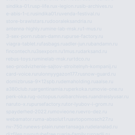
sindika-01.ru
sp-life.ru
x-legion.ru
sib-archives.ru
e-abis-1-c.ru
sindika01.ru
venda-festival.ru
store-brawlstars.ru
dooraleksandria.ru
antenna-highly.ru
mine-lab-msk.ru
1-mus.ru
3-sex-porn.ru
ban-damn.ru
purse-factory.ru
viagra-tablet.ru
fasbags.ru
adler-jun.ru
bandamn.ru
fincontech.ru
3sexporn.ru
1mus.ru
darksand.ru
rebus-toys.ru
minelab-msk.ru
rtdco.ru
seo-prodvizhenie-sajtov-stroitelnyh-kompanij.ru
card-voice.ru
rulonnyygazon177.ru
snow-guard.ru
domizbrusa-9x12spb.ru
demaholding.ru
aalse.ru
a380club.ru
argentinamia.ru
perkoka.ru
movie-one.ru
perk-oka.ru
g-octopus.ru
sibarchives.ru
andreislyusar.ru
naruto-x.ru
pursefactory.ru
tor-lyubov-i-grom.ru
spayderhed-2022.ru
movieone.ru
evro-dez.ru
webamator.ru
ma-absolut1.ru
avtopomosch27.ru
nv-750.ru
news-plain.ru
nertansaga.ru
delanalad.ru
dizfiles.ru
youtubefree.ru
aria-family.ru
roadli.ru