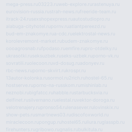
mega-press.ru
03223.ru
web-explore.ru
rastenuya.ru
eurovision-russia.ru
strah-news.ru
freeride-team.ru
itrack-24.ru
sexshopexpress.ru
autostudiopro.ru
alabuga-cityhotel.ru
pornv.ru
atlantpereezd.ru
bud-em-znakomye.ru
a-cdc.ru
elektrostal-news.ru
korolevremont-market.ru
budem-znakomye.ru
oooagrosnab.ru
fpodaso.ru
emfire.ru
pro-otdelky.ru
ukrasotki.ru
seksuzbek.ru
seks-uzbek.ru
porno-vk.ru
sovratili.ru
olecoon.ru
vd-dosug.ru
adonyev.ru
rbc-news.ru
porno-skvirt.ru
krospr.ru
13autor-kolonka.ru
sormol.ru
2rich.ru
hostel-65.ru
hostserve.ru
porno-na-russkom.ru
mishinlab.ru
neznobi.ru
bigfatcc.ru
habble.ru
starbucksvia.ru
delfinet.ru
silvernano.ru
elestal.ru
vektor-doroga.ru
velotrenajery.ru
pronso54.ru
lenasever.ru
lovinskix.ru
show-pets.ru
smartnews03.ru
discofoxworld.ru
miraclecoon.ru
pongup.ru
hostel65.ru
liura.ru
glasspb.ru
firehunters.ru
gribowo.ru
gnalis.ru
bulkitula.ru