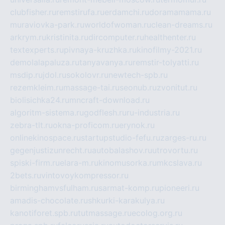
clubfisher.ru
remstirufa.ru
erdamchi.ru
doramamama.ru
muraviovka-park.ru
worldofwoman.ru
clean-dreams.ru
arkrym.ru
kristinita.ru
dircomputer.ru
healthenter.ru
textexperts.ru
pivnaya-kruzhka.ru
kinofilmy-2021.ru
demolalapaluza.ru
tanyavanya.ru
remstir-tolyatti.ru
msdip.ru
jdol.ru
sokolovr.ru
newtech-spb.ru
rezemkleim.ru
massage-tai.ru
seonub.ru
zvonitut.ru
biolisichka24.ru
mncraft-download.ru
algoritm-sistema.ru
godflesh.ru
ru-industria.ru
zebra-tlt.ru
okna-proficom.ru
erynok.ru
onlinekinospace.ru
startupstudio-fefu.ru
zarges-ru.ru
gegenjustizunrecht.ru
autobalashov.ru
utrovortu.ru
spiski-firm.ru
elara-m.ru
kinomusorka.ru
mkcslava.ru
2bets.ru
vintovoykompressor.ru
birminghamvsfulham.ru
sarmat-komp.ru
pioneeri.ru
amadis-chocolate.ru
shkurki-karakulya.ru
kanotiforet.spb.ru
tutmassage.ru
ecolog.org.ru