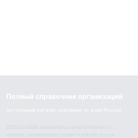
Полный справочник организаций
Актуальный каталог компаний по всей России
03223.ru
ufille.ru
krasotata.ru
prazdnikdushi.ru
veetbox.ru
cinemapost.ru
ciam-fr.ru
kraft-you.ru