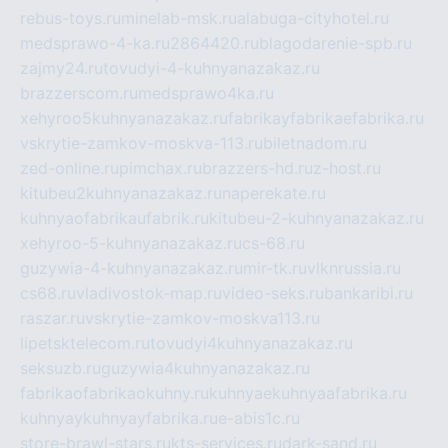
rebus-toys.ru
minelab-msk.ru
alabuga-cityhotel.ru
medsprawo-4-ka.ru
2864420.ru
blagodarenie-spb.ru
zajmy24.ru
tovudyi-4-kuhnyanazakaz.ru
brazzerscom.ru
medsprawo4ka.ru
xehyroo5kuhnyanazakaz.ru
fabrikayfabrikaefabrika.ru
vskrytie-zamkov-moskva-113.ru
biletnadom.ru
zed-online.ru
pimchax.ru
brazzers-hd.ru
z-host.ru
kitubeu2kuhnyanazakaz.ru
naperekate.ru
kuhnyaofabrikaufabrik.ru
kitubeu-2-kuhnyanazakaz.ru
xehyroo-5-kuhnyanazakaz.ru
cs-68.ru
guzywia-4-kuhnyanazakaz.ru
mir-tk.ru
vlknrussia.ru
cs68.ru
vladivostok-map.ru
video-seks.ru
bankaribi.ru
raszar.ru
vskrytie-zamkov-moskva113.ru
lipetsktelecom.ru
tovudyi4kuhnyanazakaz.ru
seksuzb.ru
guzywia4kuhnyanazakaz.ru
fabrikaofabrikaokuhny.ru
kuhnyaekuhnyaafabrika.ru
kuhnyaykuhnyayfabrika.ru
e-abis1c.ru
store-brawl-stars.ru
kts-services.ru
dark-sand.ru