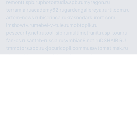
remontt.spb.ru
photostudia.spb.ru
myragon.ru
terramia.ru
academy62.ru
gardengallereya.ru
rti.com.ru
artem-news.ru
biserinca.ru
krasnodarkurort.com
imshowtv.ru
mebel-v-tule.ru
mobtopik.ru
pcsecurity.net.ru
tool-sib.ru
multimetrunit.ru
sp-tour.ru
fan-cs.ru
santeh-russia.ru
symbian9.net.ru
DSHAIR.RU
tmmotors.spb.ru
xjocuricopii.com
musavtomat.msk.ru
obustrojdom.ru
sovetcik.ru
ybaranovskaya.ru
ppknews.ru
cult-alshei.ru
JAPANRUSSIA.RU
proekciyamebel.ru
imper-finans.ru
rim.org.ru
glamourai.ru
brassminus.ru
zabor-pro.ru
ftn.pp.ru
dorogoe58.ru
laimengpacker.ru
kuzova-zapchasti.ru
sageerp.ru
taxodrom.ru
dsrazvitie.ru
hardcity.net.ru
ratinghomegames.ru
topservice25.ru
gubernyan.ru
gtglasslined.ru
ii4.ru
tssport.spb.ru
andorra24.com
blackwallstreet.ru
oboimos.ru
optim-doors.com.ru
ikuch.ru
nycr.org.ru
npa21.ru
vremya-ch.spb.ru
desert000.ru
ivtorgi.ru
ifiori.ru
catalog-statei.ru