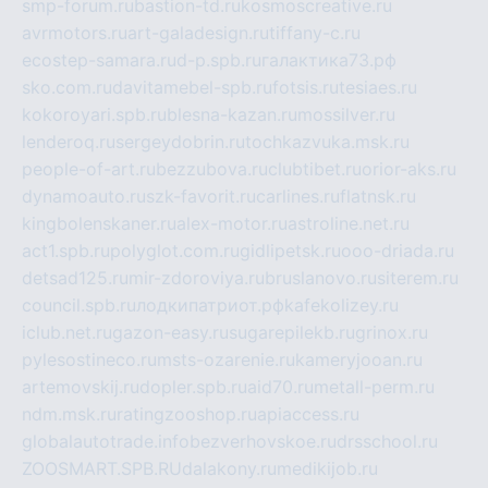
smp-forum.ru
bastion-td.ru
kosmoscreative.ru
avrmotors.ru
art-galadesign.ru
tiffany-c.ru
ecostep-samara.ru
d-p.spb.ru
галактика73.рф
sko.com.ru
davitamebel-spb.ru
fotsis.ru
tesiaes.ru
kokoroyari.spb.ru
blesna-kazan.ru
mossilver.ru
lenderoq.ru
sergeydobrin.ru
tochkazvuka.msk.ru
people-of-art.ru
bezzubova.ru
clubtibet.ru
orior-aks.ru
dynamoauto.ru
szk-favorit.ru
carlines.ru
flatnsk.ru
kingbolenskaner.ru
alex-motor.ru
astroline.net.ru
act1.spb.ru
polyglot.com.ru
gidlipetsk.ru
ooo-driada.ru
detsad125.ru
mir-zdoroviya.ru
bruslanovo.ru
siterem.ru
council.spb.ru
лодкипатриот.рф
kafekolizey.ru
iclub.net.ru
gazon-easy.ru
sugarepilekb.ru
grinox.ru
pylesostineco.ru
msts-ozarenie.ru
kameryjooan.ru
artemovskij.ru
dopler.spb.ru
aid70.ru
metall-perm.ru
ndm.msk.ru
ratingzooshop.ru
apiaccess.ru
globalautotrade.info
bezverhovskoe.ru
drsschool.ru
ZOOSMART.SPB.RU
dalakony.ru
medikijob.ru