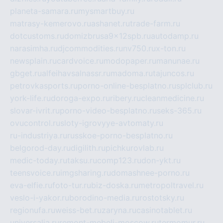
planeta-samara.ru
mysmartbuy.ru
matrasy-kemerovo.ru
ashanet.ru
trade-farm.ru
dotcustoms.ru
domizbrusa9x12spb.ru
autodamp.ru
narasimha.ru
djcommodities.ru
nv750.ru
x-ton.ru
newsplain.ru
cardvoice.ru
modopaper.ru
manunae.ru
gbget.ru
alfeihavsalnassr.ru
madoma.ru
tajuncos.ru
petrovkasports.ru
porno-online-besplatno.ru
splclub.ru
york-life.ru
doroga-expo.ru
ribery.ru
cleanmedicine.ru
slovar-ivrit.ru
porno-video-besplatno.ru
seks-365.ru
ovucontrol.ru
sloty-igrovyye-avtomaty.ru
ru-industriya.ru
russkoe-porno-besplatno.ru
belgorod-day.ru
digilith.ru
pichkurovlab.ru
medic-today.ru
taksu.ru
comp123.ru
don-ykt.ru
teensvoice.ru
imgsharing.ru
domashnee-porno.ru
eva-elfie.ru
foto-tur.ru
biz-doska.ru
metropoltravel.ru
veslo-i-yakor.ru
borodino-media.ru
rostotsky.ru
regionufa.ru
weiss-bet.ru
zaryna.ru
casinotablet.ru
universalia.ru
remont-mebeli-moscow.ru
termomur.ru