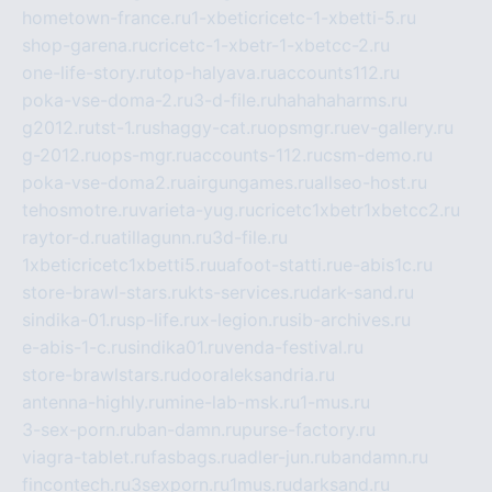
hometown-france.ru
1-xbeticricetc-1-xbetti-5.ru
shop-garena.ru
cricetc-1-xbetr-1-xbetcc-2.ru
one-life-story.ru
top-halyava.ru
accounts112.ru
poka-vse-doma-2.ru
3-d-file.ru
hahahaharms.ru
g2012.ru
tst-1.ru
shaggy-cat.ru
opsmgr.ru
ev-gallery.ru
g-2012.ru
ops-mgr.ru
accounts-112.ru
csm-demo.ru
poka-vse-doma2.ru
airgungames.ru
allseo-host.ru
tehosmotre.ru
varieta-yug.ru
cricetc1xbetr1xbetcc2.ru
raytor-d.ru
atillagunn.ru
3d-file.ru
1xbeticricetc1xbetti5.ru
uafoot-statti.ru
e-abis1c.ru
store-brawl-stars.ru
kts-services.ru
dark-sand.ru
sindika-01.ru
sp-life.ru
x-legion.ru
sib-archives.ru
e-abis-1-c.ru
sindika01.ru
venda-festival.ru
store-brawlstars.ru
dooraleksandria.ru
antenna-highly.ru
mine-lab-msk.ru
1-mus.ru
3-sex-porn.ru
ban-damn.ru
purse-factory.ru
viagra-tablet.ru
fasbags.ru
adler-jun.ru
bandamn.ru
fincontech.ru
3sexporn.ru
1mus.ru
darksand.ru