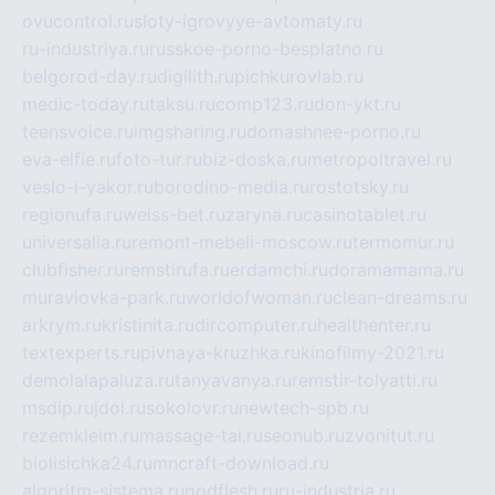
ovucontrol.ru
sloty-igrovyye-avtomaty.ru
ru-industriya.ru
russkoe-porno-besplatno.ru
belgorod-day.ru
digilith.ru
pichkurovlab.ru
medic-today.ru
taksu.ru
comp123.ru
don-ykt.ru
teensvoice.ru
imgsharing.ru
domashnee-porno.ru
eva-elfie.ru
foto-tur.ru
biz-doska.ru
metropoltravel.ru
veslo-i-yakor.ru
borodino-media.ru
rostotsky.ru
regionufa.ru
weiss-bet.ru
zaryna.ru
casinotablet.ru
universalia.ru
remont-mebeli-moscow.ru
termomur.ru
clubfisher.ru
remstirufa.ru
erdamchi.ru
doramamama.ru
muraviovka-park.ru
worldofwoman.ru
clean-dreams.ru
arkrym.ru
kristinita.ru
dircomputer.ru
healthenter.ru
textexperts.ru
pivnaya-kruzhka.ru
kinofilmy-2021.ru
demolalapaluza.ru
tanyavanya.ru
remstir-tolyatti.ru
msdip.ru
jdol.ru
sokolovr.ru
newtech-spb.ru
rezemkleim.ru
massage-tai.ru
seonub.ru
zvonitut.ru
biolisichka24.ru
mncraft-download.ru
algoritm-sistema.ru
godflesh.ru
ru-industria.ru