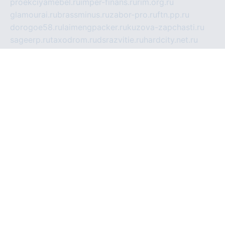
proekciyamebel.ru
imper-finans.ru
rim.org.ru
glamourai.ru
brassminus.ru
zabor-pro.ru
ftn.pp.ru
dorogoe58.ru
laimengpacker.ru
kuzova-zapchasti.ru
sageerp.ru
taxodrom.ru
dsrazvitie.ru
hardcity.net.ru
ratinghomegames.ru
topservice25.ru
gubernyan.ru
gtglasslined.ru
ii4.ru
tssport.spb.ru
andorra24.com
blackwallstreet.ru
oboimos.ru
optim-doors.com.ru
ikuch.ru
nycr.org.ru
npa21.ru
vremya-ch.spb.ru
desert000.ru
ivtorgi.ru
ifiori.ru
catalog-statei.ru
dcv.org.ru
spetsmaster174.ru
ipkameryhiseeu.ru
dum26.ru
ruspol.spb.ru
fr-opendp.ru
kam-solnyshko.ru
cheyenne-arapaho.ru
sevzapmetal.spb.ru
ted-lapidus.spb.ru
parasite-eliminator.ru
sigma-complete.ru
modernworld.ru
dama-moda.ru
eholot-group.ru
sk-nvkz.ru
DRONGOLD.RU
democratia2.ru
i-farmer.ru
mass-sport.org
jablonex.spb.ru
bookmess.ru
linkword.ru
refineua.com.ru
cs-spec.net.ru
altay-mebel.ru