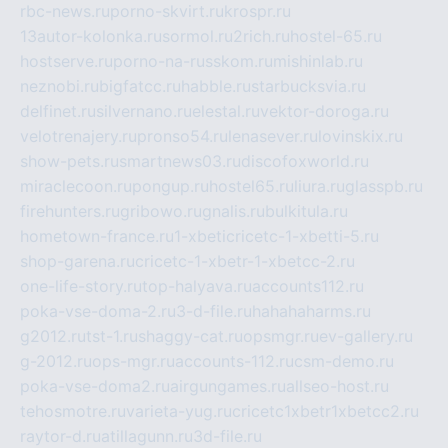
rbc-news.ru
porno-skvirt.ru
krospr.ru
13autor-kolonka.ru
sormol.ru
2rich.ru
hostel-65.ru
hostserve.ru
porno-na-russkom.ru
mishinlab.ru
neznobi.ru
bigfatcc.ru
habble.ru
starbucksvia.ru
delfinet.ru
silvernano.ru
elestal.ru
vektor-doroga.ru
velotrenajery.ru
pronso54.ru
lenasever.ru
lovinskix.ru
show-pets.ru
smartnews03.ru
discofoxworld.ru
miraclecoon.ru
pongup.ru
hostel65.ru
liura.ru
glasspb.ru
firehunters.ru
gribowo.ru
gnalis.ru
bulkitula.ru
hometown-france.ru
1-xbeticricetc-1-xbetti-5.ru
shop-garena.ru
cricetc-1-xbetr-1-xbetcc-2.ru
one-life-story.ru
top-halyava.ru
accounts112.ru
poka-vse-doma-2.ru
3-d-file.ru
hahahaharms.ru
g2012.ru
tst-1.ru
shaggy-cat.ru
opsmgr.ru
ev-gallery.ru
g-2012.ru
ops-mgr.ru
accounts-112.ru
csm-demo.ru
poka-vse-doma2.ru
airgungames.ru
allseo-host.ru
tehosmotre.ru
varieta-yug.ru
cricetc1xbetr1xbetcc2.ru
raytor-d.ru
atillagunn.ru
3d-file.ru