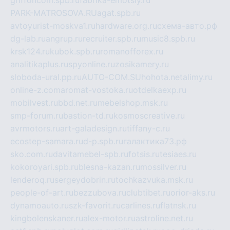
griffoncom.spb.ru
fabrika-emotsiy.ru
PARK-MATROSOVA.RU
agat.spb.ru
avtoyurist-moskva1.ru
hardware.org.ru
схема-авто.рф
dg-lab.ru
angrup.ru
recruiter.spb.ru
music8.spb.ru
krsk124.ru
kubok.spb.ru
romanofforex.ru
analitikaplus.ru
spyonline.ru
zosikamery.ru
sloboda-ural.pp.ru
AUTO-COM.SU
hohota.net
alimy.ru
online-z.com
aromat-vostoka.ru
otdelkaexp.ru
mobilvest.ru
bbd.net.ru
mebelshop.msk.ru
smp-forum.ru
bastion-td.ru
kosmoscreative.ru
avrmotors.ru
art-galadesign.ru
tiffany-c.ru
ecostep-samara.ru
d-p.spb.ru
галактика73.рф
sko.com.ru
davitamebel-spb.ru
fotsis.ru
tesiaes.ru
kokoroyari.spb.ru
blesna-kazan.ru
mossilver.ru
lenderoq.ru
sergeydobrin.ru
tochkazvuka.msk.ru
people-of-art.ru
bezzubova.ru
clubtibet.ru
orior-aks.ru
dynamoauto.ru
szk-favorit.ru
carlines.ru
flatnsk.ru
kingbolenskaner.ru
alex-motor.ru
astroline.net.ru