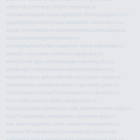
zebra-tlt.ru
okna-proficom.ru
erynok.ru
onlinekinospace.ru
startupstudio-fefu.ru
zarges-ru.ru
gegenjustizunrecht.ru
autobalashov.ru
utrovortu.ru
spiski-firm.ru
elara-m.ru
kinomusorka.ru
mkcslava.ru
2bets.ru
vintovoykompressor.ru
birminghamvsfulham.ru
sarmat-komp.ru
pioneeri.ru
amadis-chocolate.ru
shkurki-karakulya.ru
kanotiforet.spb.ru
tutmassage.ru
ecolog.org.ru
praga.spb.ru
falcorussia.ru
autodoctorservis.ru
kamertondom.spb.ru
net-life.net.ru
avto-vozim.ru
sakhcamera.ru
alliance-electro.spb.ru
stroyavt.ru
controlweb1.ru
tdsak74.ru
kinzozo-ru.ru
kvotka.ru
iron-snab.ru
costa-bella.ru
eugrus.pp.ru
associaciya39.ru
primexpo.spb.ru
bezmorchin.ru
ia2.ru
cpt21.ru
ispecspb.ru
regahost.ru
kolosok-elita.ru
tae-kwon.ru
consrio.com.ru
insiam.ru
avegainfo.ru
archery161.ru
bigencyclica.ru
vlast16.ru
korru.net
sarmiento.spb.su
extelopedia.ru
lammin-suo.spb.ru