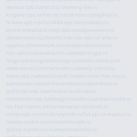
iskatour.spb.ru
snpi.org.ru
running-line.ru
krygeva-spa.ru
chel.net.ru
rust-loco.ru
dugshop.ru
hl-beta.spb.ru
school494.spb.ru
mymubaby.ru
epoha-metalband.ru
ngr.spb.ru
rusgosnews.com
dieselvostok.ru
24hostel.msk.ru
w-dev.ru
f-ship.ru
regsmi.ru
filmnetwork.ru
malinasp.ru
kinosvin.ru
h2o-salon.ru
malutkayork.ru
deltaprim.spb.ru
tango-perm.ru
gooddir.ru
sgv.su
multiki-online.com
webkrasotki.com
cherinvest.ru
detskiy-ostrov.ru
ankou.spb.ru
alvesta1.ru
pdf-creator.ru
nix-files.org.ru
sakhatoday.ru
elektrikersymboler.ru
sputnikyes.ru
golf2club.msk.ru
aeforums.ru
zallclub.ru
multimodal.msk.ru
habaigry.ru
haikko.ru
sobakopedia.ru
isz-fest.ru
ewnc.info
screensaver-clock.net.ru
volnav.spb.ru
comnat.ru
npf.net.ru
7bit.pp.ru
kalugatur.ru
tesiaes.ru
card.com.ru
kazanka.spb.ru
gildiya-kuznecov.ru
kameryboavision.ru