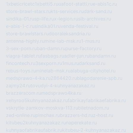
1xbeticricetc1xbetti5.ru
uafoot-statti.ru
e-abis1c.ru
store-brawl-stars.ru
kts-services.ru
dark-sand.ru
sindika-01.ru
sp-life.ru
x-legion.ru
sib-archives.ru
e-abis-1-c.ru
sindika01.ru
venda-festival.ru
store-brawlstars.ru
dooraleksandria.ru
antenna-highly.ru
mine-lab-msk.ru
1-mus.ru
3-sex-porn.ru
ban-damn.ru
purse-factory.ru
viagra-tablet.ru
fasbags.ru
adler-jun.ru
bandamn.ru
fincontech.ru
3sexporn.ru
1mus.ru
darksand.ru
rebus-toys.ru
minelab-msk.ru
alabuga-cityhotel.ru
medsprawo-4-ka.ru
2864420.ru
blagodarenie-spb.ru
zajmy24.ru
tovudyi-4-kuhnyanazakaz.ru
brazzerscom.ru
medsprawo4ka.ru
xehyroo5kuhnyanazakaz.ru
fabrikayfabrikaefabrika.ru
vskrytie-zamkov-moskva-113.ru
biletnadom.ru
zed-online.ru
pimchax.ru
brazzers-hd.ru
z-host.ru
kitubeu2kuhnyanazakaz.ru
naperekate.ru
kuhnyaofabrikaufabrik.ru
kitubeu-2-kuhnyanazakaz.ru