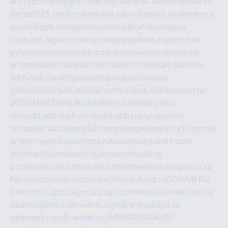
act1.spb.ru
polyglot.com.ru
gidlipetsk.ru
ooo-driada.ru
detsad125.ru
mir-zdoroviya.ru
bruslanovo.ru
siterem.ru
council.spb.ru
лодкипатриот.рф
kafekolizey.ru
iclub.net.ru
gazon-easy.ru
sugarepilekb.ru
grinox.ru
pylesostineco.ru
msts-ozarenie.ru
kameryjooan.ru
artemovskij.ru
dopler.spb.ru
aid70.ru
metall-perm.ru
ndm.msk.ru
ratingzooshop.ru
apiaccess.ru
globalautotrade.info
bezverhovskoe.ru
drsschool.ru
ZOOSMART.SPB.RU
dalakony.ru
medikijob.ru
remontt.spb.ru
photostudia.spb.ru
myragon.ru
terramia.ru
academy62.ru
gardengallereya.ru
rti.com.ru
artem-news.ru
biserinca.ru
krasnodarkurort.com
imshowtv.ru
mebel-v-tule.ru
mobtopik.ru
pcsecurity.net.ru
tool-sib.ru
multimetrunit.ru
sp-tour.ru
fan-cs.ru
santeh-russia.ru
symbian9.net.ru
DSHAIR.RU
tmmotors.spb.ru
xjocuricopii.com
musavtomat.msk.ru
obustrojdom.ru
sovetcik.ru
ybaranovskaya.ru
ppknews.ru
cult-alshei.ru
JAPANRUSSIA.RU