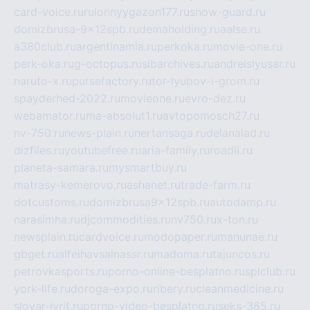
card-voice.ru
rulonnyygazon177.ru
snow-guard.ru
domizbrusa-9x12spb.ru
demaholding.ru
aalse.ru
a380club.ru
argentinamia.ru
perkoka.ru
movie-one.ru
perk-oka.ru
g-octopus.ru
sibarchives.ru
andreislyusar.ru
naruto-x.ru
pursefactory.ru
tor-lyubov-i-grom.ru
spayderhed-2022.ru
movieone.ru
evro-dez.ru
webamator.ru
ma-absolut1.ru
avtopomosch27.ru
nv-750.ru
news-plain.ru
nertansaga.ru
delanalad.ru
dizfiles.ru
youtubefree.ru
aria-family.ru
roadli.ru
planeta-samara.ru
mysmartbuy.ru
matrasy-kemerovo.ru
ashanet.ru
trade-farm.ru
dotcustoms.ru
domizbrusa9x12spb.ru
autodamp.ru
narasimha.ru
djcommodities.ru
nv750.ru
x-ton.ru
newsplain.ru
cardvoice.ru
modopaper.ru
manunae.ru
gbget.ru
alfeihavsalnassr.ru
madoma.ru
tajuncos.ru
petrovkasports.ru
porno-online-besplatno.ru
splclub.ru
york-life.ru
doroga-expo.ru
ribery.ru
cleanmedicine.ru
slovar-ivrit.ru
porno-video-besplatno.ru
seks-365.ru