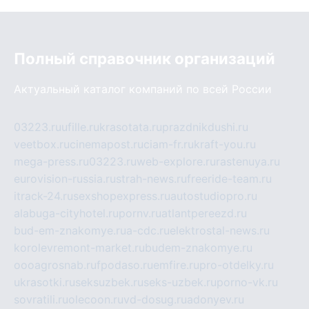
Полный справочник организаций
Актуальный каталог компаний по всей России
03223.ru
ufille.ru
krasotata.ru
prazdnikdushi.ru
veetbox.ru
cinemapost.ru
ciam-fr.ru
kraft-you.ru
mega-press.ru
03223.ru
web-explore.ru
rastenuya.ru
eurovision-russia.ru
strah-news.ru
freeride-team.ru
itrack-24.ru
sexshopexpress.ru
autostudiopro.ru
alabuga-cityhotel.ru
pornv.ru
atlantpereezd.ru
bud-em-znakomye.ru
a-cdc.ru
elektrostal-news.ru
korolevremont-market.ru
budem-znakomye.ru
oooagrosnab.ru
fpodaso.ru
emfire.ru
pro-otdelky.ru
ukrasotki.ru
seksuzbek.ru
seks-uzbek.ru
porno-vk.ru
sovratili.ru
olecoon.ru
vd-dosug.ru
adonyev.ru