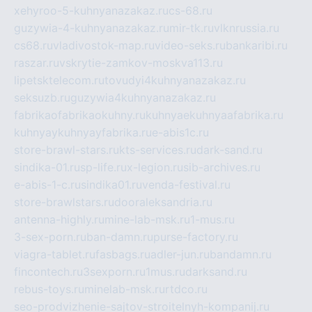
xehyroo-5-kuhnyanazakaz.ru
cs-68.ru
guzywia-4-kuhnyanazakaz.ru
mir-tk.ru
vlknrussia.ru
cs68.ru
vladivostok-map.ru
video-seks.ru
bankaribi.ru
raszar.ru
vskrytie-zamkov-moskva113.ru
lipetsktelecom.ru
tovudyi4kuhnyanazakaz.ru
seksuzb.ru
guzywia4kuhnyanazakaz.ru
fabrikaofabrikaokuhny.ru
kuhnyaekuhnyaafabrika.ru
kuhnyaykuhnyayfabrika.ru
e-abis1c.ru
store-brawl-stars.ru
kts-services.ru
dark-sand.ru
sindika-01.ru
sp-life.ru
x-legion.ru
sib-archives.ru
e-abis-1-c.ru
sindika01.ru
venda-festival.ru
store-brawlstars.ru
dooraleksandria.ru
antenna-highly.ru
mine-lab-msk.ru
1-mus.ru
3-sex-porn.ru
ban-damn.ru
purse-factory.ru
viagra-tablet.ru
fasbags.ru
adler-jun.ru
bandamn.ru
fincontech.ru
3sexporn.ru
1mus.ru
darksand.ru
rebus-toys.ru
minelab-msk.ru
rtdco.ru
seo-prodvizhenie-sajtov-stroitelnyh-kompanij.ru