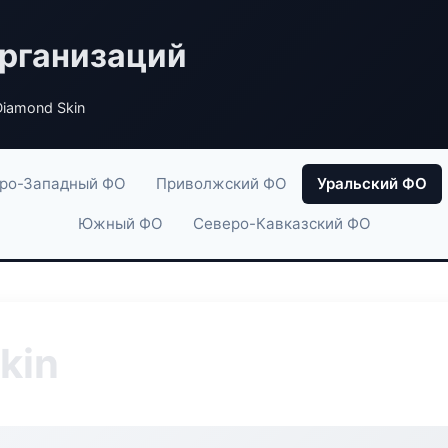
рганизаций
Diamond Skin
ро-Западный ФО
Приволжский ФО
Уральский ФО
Южный ФО
Северо-Кавказский ФО
kin