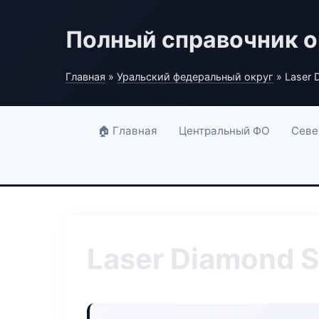
Полный справочник о
Главная
»
Уральский федеральный округ
» Laser 
🏠 Главная
Центральный ФО
Севе
Laser Diamond S