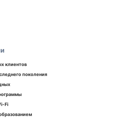
ми
ых клиентов
следнего поколения
одных
программы
i-Fi
образованием