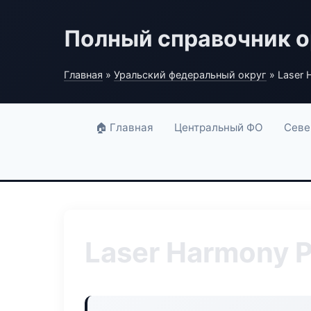
Полный справочник о
Главная
»
Уральский федеральный округ
» Laser 
🏠 Главная
Центральный ФО
Севе
Laser Harmony P