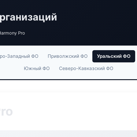
рганизаций
Harmony Pro
ро-Западный ФО
Приволжский ФО
Уральский ФО
Южный ФО
Северо-Кавказский ФО
ro