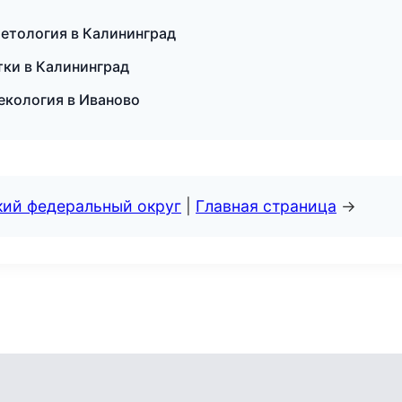
метология в Калининград
тки в Калининград
некология в Иваново
кий федеральный округ
|
Главная страница
→