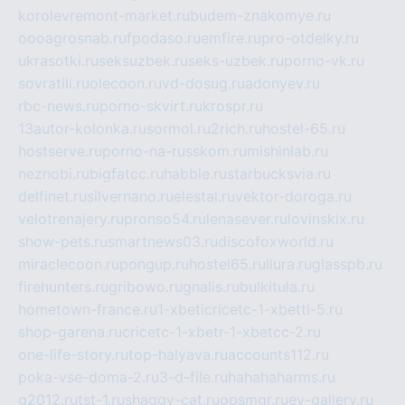
korolevremont-market.ru
budem-znakomye.ru
oooagrosnab.ru
fpodaso.ru
emfire.ru
pro-otdelky.ru
ukrasotki.ru
seksuzbek.ru
seks-uzbek.ru
porno-vk.ru
sovratili.ru
olecoon.ru
vd-dosug.ru
adonyev.ru
rbc-news.ru
porno-skvirt.ru
krospr.ru
13autor-kolonka.ru
sormol.ru
2rich.ru
hostel-65.ru
hostserve.ru
porno-na-russkom.ru
mishinlab.ru
neznobi.ru
bigfatcc.ru
habble.ru
starbucksvia.ru
delfinet.ru
silvernano.ru
elestal.ru
vektor-doroga.ru
velotrenajery.ru
pronso54.ru
lenasever.ru
lovinskix.ru
show-pets.ru
smartnews03.ru
discofoxworld.ru
miraclecoon.ru
pongup.ru
hostel65.ru
liura.ru
glasspb.ru
firehunters.ru
gribowo.ru
gnalis.ru
bulkitula.ru
hometown-france.ru
1-xbeticricetc-1-xbetti-5.ru
shop-garena.ru
cricetc-1-xbetr-1-xbetcc-2.ru
one-life-story.ru
top-halyava.ru
accounts112.ru
poka-vse-doma-2.ru
3-d-file.ru
hahahaharms.ru
g2012.ru
tst-1.ru
shaggy-cat.ru
opsmgr.ru
ev-gallery.ru