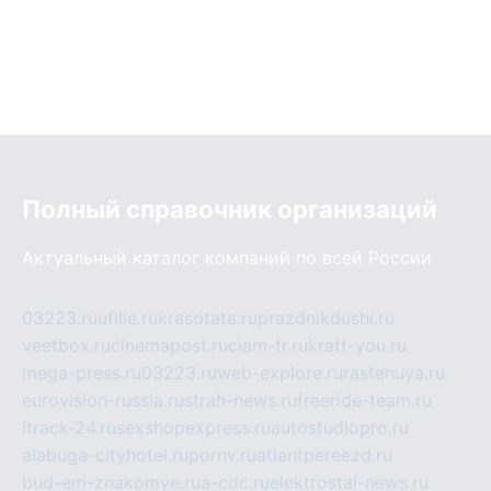
Полный справочник организаций
Актуальный каталог компаний по всей России
03223.ru
ufille.ru
krasotata.ru
prazdnikdushi.ru
veetbox.ru
cinemapost.ru
ciam-fr.ru
kraft-you.ru
mega-press.ru
03223.ru
web-explore.ru
rastenuya.ru
eurovision-russia.ru
strah-news.ru
freeride-team.ru
itrack-24.ru
sexshopexpress.ru
autostudiopro.ru
alabuga-cityhotel.ru
pornv.ru
atlantpereezd.ru
bud-em-znakomye.ru
a-cdc.ru
elektrostal-news.ru