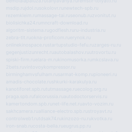
demolalapaluza.ru
tanyavanya.ru
remstir-tolyatti.ru
msdip.ru
jdol.ru
sokolovr.ru
newtech-spb.ru
rezemkleim.ru
massage-tai.ru
seonub.ru
zvonitut.ru
biolisichka24.ru
mncraft-download.ru
algoritm-sistema.ru
godflesh.ru
ru-industria.ru
zebra-tlt.ru
okna-proficom.ru
erynok.ru
onlinekinospace.ru
startupstudio-fefu.ru
zarges-ru.ru
gegenjustizunrecht.ru
autobalashov.ru
utrovortu.ru
spiski-firm.ru
elara-m.ru
kinomusorka.ru
mkcslava.ru
2bets.ru
vintovoykompressor.ru
birminghamvsfulham.ru
sarmat-komp.ru
pioneeri.ru
amadis-chocolate.ru
shkurki-karakulya.ru
kanotiforet.spb.ru
tutmassage.ru
ecolog.org.ru
praga.spb.ru
falcorussia.ru
autodoctorservis.ru
kamertondom.spb.ru
net-life.net.ru
avto-vozim.ru
sakhcamera.ru
alliance-electro.spb.ru
stroyavt.ru
controlweb1.ru
tdsak74.ru
kinzozo-ru.ru
kvotka.ru
iron-snab.ru
costa-bella.ru
eugrus.pp.ru