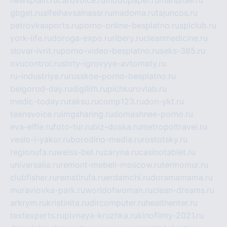
gbget.ru
alfeihavsalnassr.ru
madoma.ru
tajuncos.ru
petrovkasports.ru
porno-online-besplatno.ru
splclub.ru
york-life.ru
doroga-expo.ru
ribery.ru
cleanmedicine.ru
slovar-ivrit.ru
porno-video-besplatno.ru
seks-365.ru
ovucontrol.ru
sloty-igrovyye-avtomaty.ru
ru-industriya.ru
russkoe-porno-besplatno.ru
belgorod-day.ru
digilith.ru
pichkurovlab.ru
medic-today.ru
taksu.ru
comp123.ru
don-ykt.ru
teensvoice.ru
imgsharing.ru
domashnee-porno.ru
eva-elfie.ru
foto-tur.ru
biz-doska.ru
metropoltravel.ru
veslo-i-yakor.ru
borodino-media.ru
rostotsky.ru
regionufa.ru
weiss-bet.ru
zaryna.ru
casinotablet.ru
universalia.ru
remont-mebeli-moscow.ru
termomur.ru
clubfisher.ru
remstirufa.ru
erdamchi.ru
doramamama.ru
muraviovka-park.ru
worldofwoman.ru
clean-dreams.ru
arkrym.ru
kristinita.ru
dircomputer.ru
healthenter.ru
textexperts.ru
pivnaya-kruzhka.ru
kinofilmy-2021.ru