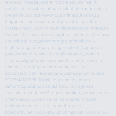
lenderoq.ru
sergeydobrin.ru
tochkazvuka.msk.ru
people-of-art.ru
bezzubova.ru
clubtibet.ru
orior-aks.ru
dynamoauto.ru
szk-favorit.ru
carlines.ru
flatnsk.ru
kingbolenskaner.ru
alex-motor.ru
astroline.net.ru
act1.spb.ru
polyglot.com.ru
gidlipetsk.ru
ooo-driada.ru
detsad125.ru
mir-zdoroviya.ru
bruslanovo.ru
siterem.ru
council.spb.ru
лодкипатриот.рф
kafekolizey.ru
iclub.net.ru
gazon-easy.ru
sugarepilekb.ru
grinox.ru
pylesostineco.ru
msts-ozarenie.ru
kameryjooan.ru
artemovskij.ru
dopler.spb.ru
aid70.ru
metall-perm.ru
ndm.msk.ru
ratingzooshop.ru
apiaccess.ru
globalautotrade.info
bezverhovskoe.ru
drsschool.ru
ZOOSMART.SPB.RU
dalakony.ru
medikijob.ru
remontt.spb.ru
photostudia.spb.ru
myragon.ru
terramia.ru
academy62.ru
gardengallereya.ru
rti.com.ru
artem-news.ru
biserinca.ru
krasnodarkurort.com
imshowtv.ru
mebel-v-tule.ru
mobtopik.ru
pcsecurity.net.ru
tool-sib.ru
multimetrunit.ru
sp-tour.ru