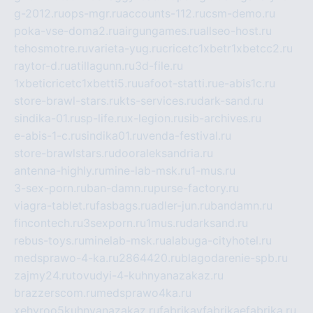
g-2012.ru
ops-mgr.ru
accounts-112.ru
csm-demo.ru
poka-vse-doma2.ru
airgungames.ru
allseo-host.ru
tehosmotre.ru
varieta-yug.ru
cricetc1xbetr1xbetcc2.ru
raytor-d.ru
atillagunn.ru
3d-file.ru
1xbeticricetc1xbetti5.ru
uafoot-statti.ru
e-abis1c.ru
store-brawl-stars.ru
kts-services.ru
dark-sand.ru
sindika-01.ru
sp-life.ru
x-legion.ru
sib-archives.ru
e-abis-1-c.ru
sindika01.ru
venda-festival.ru
store-brawlstars.ru
dooraleksandria.ru
antenna-highly.ru
mine-lab-msk.ru
1-mus.ru
3-sex-porn.ru
ban-damn.ru
purse-factory.ru
viagra-tablet.ru
fasbags.ru
adler-jun.ru
bandamn.ru
fincontech.ru
3sexporn.ru
1mus.ru
darksand.ru
rebus-toys.ru
minelab-msk.ru
alabuga-cityhotel.ru
medsprawo-4-ka.ru
2864420.ru
blagodarenie-spb.ru
zajmy24.ru
tovudyi-4-kuhnyanazakaz.ru
brazzerscom.ru
medsprawo4ka.ru
xehyroo5kuhnyanazakaz.ru
fabrikayfabrikaefabrika.ru