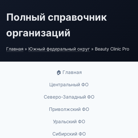
Полный справочник
организаций
Главная
»
Южный федеральный округ
» Beauty Clinic Pro
🏠 Главная
Центральный ФО
Северо-Западный ФО
Приволжский ФО
Уральский ФО
Сибирский ФО