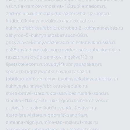
vskrytie-zamkov-moskva-113.ru
biletnadom.ru
zed-online.ru
pimchax.ru
brazzers-hd.ru
z-host.ru
kitubeu2kuhnyanazakaz.ru
naperekate.ru
kuhnyaofabrikaufabrik.ru
kitubeu-2-kuhnyanazakaz.ru
xehyroo-5-kuhnyanazakaz.ru
cs-68.ru
guzywia-4-kuhnyanazakaz.ru
mir-tk.ru
vlknrussia.ru
cs68.ru
vladivostok-map.ru
video-seks.ru
bankaribi.ru
raszar.ru
vskrytie-zamkov-moskva113.ru
lipetsktelecom.ru
tovudyi4kuhnyanazakaz.ru
seksuzb.ru
guzywia4kuhnyanazakaz.ru
fabrikaofabrikaokuhny.ru
kuhnyaekuhnyaafabrika.ru
kuhnyaykuhnyayfabrika.ru
e-abis1c.ru
store-brawl-stars.ru
kts-services.ru
dark-sand.ru
sindika-01.ru
sp-life.ru
x-legion.ru
sib-archives.ru
e-abis-1-c.ru
sindika01.ru
venda-festival.ru
store-brawlstars.ru
dooraleksandria.ru
antenna-highly.ru
mine-lab-msk.ru
1-mus.ru
3-sex-porn.ru
ban-damn.ru
purse-factory.ru