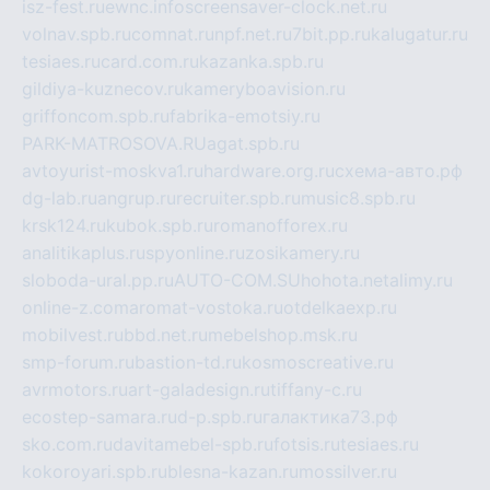
isz-fest.ru
ewnc.info
screensaver-clock.net.ru
volnav.spb.ru
comnat.ru
npf.net.ru
7bit.pp.ru
kalugatur.ru
tesiaes.ru
card.com.ru
kazanka.spb.ru
gildiya-kuznecov.ru
kameryboavision.ru
griffoncom.spb.ru
fabrika-emotsiy.ru
PARK-MATROSOVA.RU
agat.spb.ru
avtoyurist-moskva1.ru
hardware.org.ru
схема-авто.рф
dg-lab.ru
angrup.ru
recruiter.spb.ru
music8.spb.ru
krsk124.ru
kubok.spb.ru
romanofforex.ru
analitikaplus.ru
spyonline.ru
zosikamery.ru
sloboda-ural.pp.ru
AUTO-COM.SU
hohota.net
alimy.ru
online-z.com
aromat-vostoka.ru
otdelkaexp.ru
mobilvest.ru
bbd.net.ru
mebelshop.msk.ru
smp-forum.ru
bastion-td.ru
kosmoscreative.ru
avrmotors.ru
art-galadesign.ru
tiffany-c.ru
ecostep-samara.ru
d-p.spb.ru
галактика73.рф
sko.com.ru
davitamebel-spb.ru
fotsis.ru
tesiaes.ru
kokoroyari.spb.ru
blesna-kazan.ru
mossilver.ru