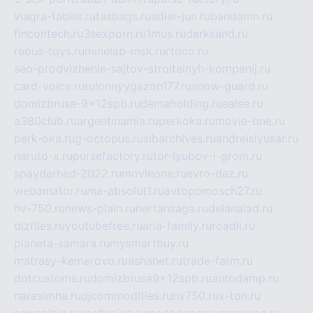
viagra-tablet.ru
fasbags.ru
adler-jun.ru
bandamn.ru
fincontech.ru
3sexporn.ru
1mus.ru
darksand.ru
rebus-toys.ru
minelab-msk.ru
rtdco.ru
seo-prodvizhenie-sajtov-stroitelnyh-kompanij.ru
card-voice.ru
rulonnyygazon177.ru
snow-guard.ru
domizbrusa-9x12spb.ru
demaholding.ru
aalse.ru
a380club.ru
argentinamia.ru
perkoka.ru
movie-one.ru
perk-oka.ru
g-octopus.ru
sibarchives.ru
andreislyusar.ru
naruto-x.ru
pursefactory.ru
tor-lyubov-i-grom.ru
spayderhed-2022.ru
movieone.ru
evro-dez.ru
webamator.ru
ma-absolut1.ru
avtopomosch27.ru
nv-750.ru
news-plain.ru
nertansaga.ru
delanalad.ru
dizfiles.ru
youtubefree.ru
aria-family.ru
roadli.ru
planeta-samara.ru
mysmartbuy.ru
matrasy-kemerovo.ru
ashanet.ru
trade-farm.ru
dotcustoms.ru
domizbrusa9x12spb.ru
autodamp.ru
narasimha.ru
djcommodities.ru
nv750.ru
x-ton.ru
newsplain.ru
cardvoice.ru
modopaper.ru
manunae.ru