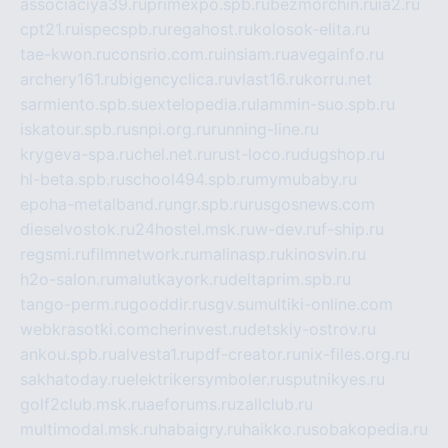
associaciya39.ru
primexpo.spb.ru
bezmorchin.ru
ia2.ru
cpt21.ru
ispecspb.ru
regahost.ru
kolosok-elita.ru
tae-kwon.ru
consrio.com.ru
insiam.ru
avegainfo.ru
archery161.ru
bigencyclica.ru
vlast16.ru
korru.net
sarmiento.spb.su
extelopedia.ru
lammin-suo.spb.ru
iskatour.spb.ru
snpi.org.ru
running-line.ru
krygeva-spa.ru
chel.net.ru
rust-loco.ru
dugshop.ru
hl-beta.spb.ru
school494.spb.ru
mymubaby.ru
epoha-metalband.ru
ngr.spb.ru
rusgosnews.com
dieselvostok.ru
24hostel.msk.ru
w-dev.ru
f-ship.ru
regsmi.ru
filmnetwork.ru
malinasp.ru
kinosvin.ru
h2o-salon.ru
malutkayork.ru
deltaprim.spb.ru
tango-perm.ru
gooddir.ru
sgv.su
multiki-online.com
webkrasotki.com
cherinvest.ru
detskiy-ostrov.ru
ankou.spb.ru
alvesta1.ru
pdf-creator.ru
nix-files.org.ru
sakhatoday.ru
elektrikersymboler.ru
sputnikyes.ru
golf2club.msk.ru
aeforums.ru
zallclub.ru
multimodal.msk.ru
habaigry.ru
haikko.ru
sobakopedia.ru