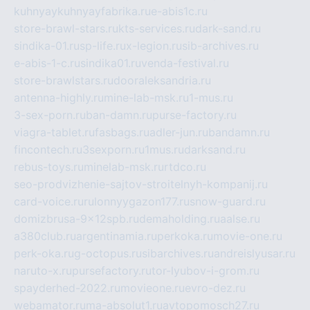
kuhnyaykuhnyayfabrika.ru
e-abis1c.ru
store-brawl-stars.ru
kts-services.ru
dark-sand.ru
sindika-01.ru
sp-life.ru
x-legion.ru
sib-archives.ru
e-abis-1-c.ru
sindika01.ru
venda-festival.ru
store-brawlstars.ru
dooraleksandria.ru
antenna-highly.ru
mine-lab-msk.ru
1-mus.ru
3-sex-porn.ru
ban-damn.ru
purse-factory.ru
viagra-tablet.ru
fasbags.ru
adler-jun.ru
bandamn.ru
fincontech.ru
3sexporn.ru
1mus.ru
darksand.ru
rebus-toys.ru
minelab-msk.ru
rtdco.ru
seo-prodvizhenie-sajtov-stroitelnyh-kompanij.ru
card-voice.ru
rulonnyygazon177.ru
snow-guard.ru
domizbrusa-9x12spb.ru
demaholding.ru
aalse.ru
a380club.ru
argentinamia.ru
perkoka.ru
movie-one.ru
perk-oka.ru
g-octopus.ru
sibarchives.ru
andreislyusar.ru
naruto-x.ru
pursefactory.ru
tor-lyubov-i-grom.ru
spayderhed-2022.ru
movieone.ru
evro-dez.ru
webamator.ru
ma-absolut1.ru
avtopomosch27.ru