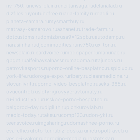
nv-750.ru
news-plain.ru
nertansaga.ru
delanalad.ru
dizfiles.ru
youtubefree.ru
aria-family.ru
roadli.ru
planeta-samara.ru
mysmartbuy.ru
matrasy-kemerovo.ru
ashanet.ru
trade-farm.ru
dotcustoms.ru
domizbrusa9x12spb.ru
autodamp.ru
narasimha.ru
djcommodities.ru
nv750.ru
x-ton.ru
newsplain.ru
cardvoice.ru
modopaper.ru
manunae.ru
gbget.ru
alfeihavsalnassr.ru
madoma.ru
tajuncos.ru
petrovkasports.ru
porno-online-besplatno.ru
splclub.ru
york-life.ru
doroga-expo.ru
ribery.ru
cleanmedicine.ru
slovar-ivrit.ru
porno-video-besplatno.ru
seks-365.ru
ovucontrol.ru
sloty-igrovyye-avtomaty.ru
ru-industriya.ru
russkoe-porno-besplatno.ru
belgorod-day.ru
digilith.ru
pichkurovlab.ru
medic-today.ru
taksu.ru
comp123.ru
don-ykt.ru
teensvoice.ru
imgsharing.ru
domashnee-porno.ru
eva-elfie.ru
foto-tur.ru
biz-doska.ru
metropoltravel.ru
veslo-i-yakor.ru
borodino-media.ru
rostotsky.ru