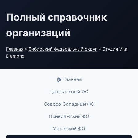
Полный справочник
организаций
Главная
»
Сибирский федеральный округ
» Студия Vita
Diamond
🏠 Главная
Центральный ФО
Северо-Западный ФО
Приволжский ФО
Уральский ФО