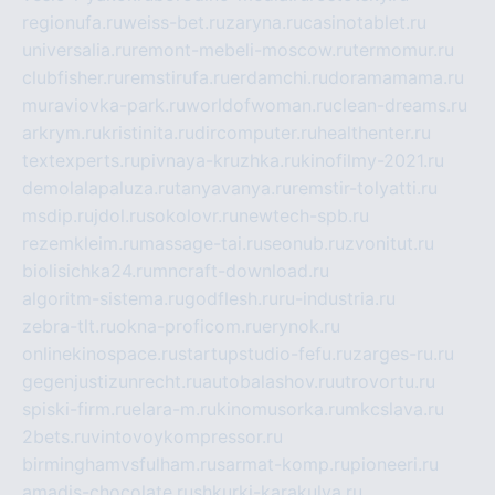
regionufa.ru
weiss-bet.ru
zaryna.ru
casinotablet.ru
universalia.ru
remont-mebeli-moscow.ru
termomur.ru
clubfisher.ru
remstirufa.ru
erdamchi.ru
doramamama.ru
muraviovka-park.ru
worldofwoman.ru
clean-dreams.ru
arkrym.ru
kristinita.ru
dircomputer.ru
healthenter.ru
textexperts.ru
pivnaya-kruzhka.ru
kinofilmy-2021.ru
demolalapaluza.ru
tanyavanya.ru
remstir-tolyatti.ru
msdip.ru
jdol.ru
sokolovr.ru
newtech-spb.ru
rezemkleim.ru
massage-tai.ru
seonub.ru
zvonitut.ru
biolisichka24.ru
mncraft-download.ru
algoritm-sistema.ru
godflesh.ru
ru-industria.ru
zebra-tlt.ru
okna-proficom.ru
erynok.ru
onlinekinospace.ru
startupstudio-fefu.ru
zarges-ru.ru
gegenjustizunrecht.ru
autobalashov.ru
utrovortu.ru
spiski-firm.ru
elara-m.ru
kinomusorka.ru
mkcslava.ru
2bets.ru
vintovoykompressor.ru
birminghamvsfulham.ru
sarmat-komp.ru
pioneeri.ru
amadis-chocolate.ru
shkurki-karakulya.ru