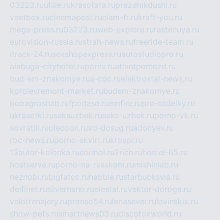
03223.ru
ufille.ru
krasotata.ru
prazdnikdushi.ru
veetbox.ru
cinemapost.ru
ciam-fr.ru
kraft-you.ru
mega-press.ru
03223.ru
web-explore.ru
rastenuya.ru
eurovision-russia.ru
strah-news.ru
freeride-team.ru
itrack-24.ru
sexshopexpress.ru
autostudiopro.ru
alabuga-cityhotel.ru
pornv.ru
atlantpereezd.ru
bud-em-znakomye.ru
a-cdc.ru
elektrostal-news.ru
korolevremont-market.ru
budem-znakomye.ru
oooagrosnab.ru
fpodaso.ru
emfire.ru
pro-otdelky.ru
ukrasotki.ru
seksuzbek.ru
seks-uzbek.ru
porno-vk.ru
sovratili.ru
olecoon.ru
vd-dosug.ru
adonyev.ru
rbc-news.ru
porno-skvirt.ru
krospr.ru
13autor-kolonka.ru
sormol.ru
2rich.ru
hostel-65.ru
hostserve.ru
porno-na-russkom.ru
mishinlab.ru
neznobi.ru
bigfatcc.ru
habble.ru
starbucksvia.ru
delfinet.ru
silvernano.ru
elestal.ru
vektor-doroga.ru
velotrenajery.ru
pronso54.ru
lenasever.ru
lovinskix.ru
show-pets.ru
smartnews03.ru
discofoxworld.ru