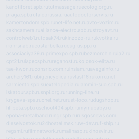
kanotiforet.spb.ru
tutmassage.ru
ecolog.org.ru
praga.spb.ru
falcorussia.ru
autodoctorservis.ru
kamertondom.spb.ru
net-life.net.ru
avto-vozim.ru
sakhcamera.ru
alliance-electro.spb.ru
stroyavt.ru
controlweb1.ru
tdsak74.ru
kinzozo-ru.ru
kvotka.ru
iron-snab.ru
costa-bella.ru
eugrus.pp.ru
associaciya39.ru
primexpo.spb.ru
bezmorchin.ru
ia2.ru
cpt21.ru
ispecspb.ru
regahost.ru
kolosok-elita.ru
tae-kwon.ru
consrio.com.ru
insiam.ru
avegainfo.ru
archery161.ru
bigencyclica.ru
vlast16.ru
korru.net
sarmiento.spb.su
extelopedia.ru
lammin-suo.spb.ru
iskatour.spb.ru
snpi.org.ru
running-line.ru
krygeva-spa.ru
chel.net.ru
rust-loco.ru
dugshop.ru
hl-beta.spb.ru
school494.spb.ru
mymubaby.ru
epoha-metalband.ru
ngr.spb.ru
rusgosnews.com
dieselvostok.ru
24hostel.msk.ru
w-dev.ru
f-ship.ru
regsmi.ru
filmnetwork.ru
malinasp.ru
kinosvin.ru
h2o-salon.ru
malutkayork.ru
deltaprim.spb.ru