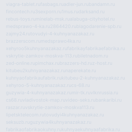
viagra-tablet.ru
fasbags.ru
adler-jun.ru
bandamn.ru
fincontech.ru
3sexporn.ru
1mus.ru
darksand.ru
rebus-toys.ru
minelab-msk.ru
alabuga-cityhotel.ru
medsprawo-4-ka.ru
2864420.ru
blagodarenie-spb.ru
zajmy24.ru
tovudyi-4-kuhnyanazakaz.ru
brazzerscom.ru
medsprawo4ka.ru
xehyroo5kuhnyanazakaz.ru
fabrikayfabrikaefabrika.ru
vskrytie-zamkov-moskva-113.ru
biletnadom.ru
zed-online.ru
pimchax.ru
brazzers-hd.ru
z-host.ru
kitubeu2kuhnyanazakaz.ru
naperekate.ru
kuhnyaofabrikaufabrik.ru
kitubeu-2-kuhnyanazakaz.ru
xehyroo-5-kuhnyanazakaz.ru
cs-68.ru
guzywia-4-kuhnyanazakaz.ru
mir-tk.ru
vlknrussia.ru
cs68.ru
vladivostok-map.ru
video-seks.ru
bankaribi.ru
raszar.ru
vskrytie-zamkov-moskva113.ru
lipetsktelecom.ru
tovudyi4kuhnyanazakaz.ru
seksuzb.ru
guzywia4kuhnyanazakaz.ru
fabrikaofabrikaokuhny.ru
kuhnyaekuhnyaafabrika.ru