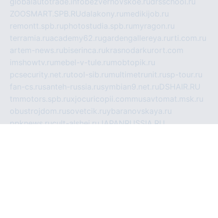
globalautotrade.info
bezverhovskoe.ru
drsschool.ru
ZOOSMART.SPB.RU
dalakony.ru
medikijob.ru
remontt.spb.ru
photostudia.spb.ru
myragon.ru
terramia.ru
academy62.ru
gardengallereya.ru
rti.com.ru
artem-news.ru
biserinca.ru
krasnodarkurort.com
imshowtv.ru
mebel-v-tule.ru
mobtopik.ru
pcsecurity.net.ru
tool-sib.ru
multimetrunit.ru
sp-tour.ru
fan-cs.ru
santeh-russia.ru
symbian9.net.ru
DSHAIR.RU
tmmotors.spb.ru
xjocuricopii.com
musavtomat.msk.ru
obustrojdom.ru
sovetcik.ru
ybaranovskaya.ru
ppknews.ru
cult-alshei.ru
JAPANRUSSIA.RU
proekciyamebel.ru
imper-finans.ru
rim.org.ru
glamourai.ru
brassminus.ru
zabor-pro.ru
ftn.pp.ru
dorogoe58.ru
laimengpacker.ru
kuzova-zapchasti.ru
sageerp.ru
taxodrom.ru
dsrazvitie.ru
hardcity.net.ru
ratinghomegames.ru
topservice25.ru
gubernyan.ru
gtglasslined.ru
ii4.ru
tssport.spb.ru
andorra24.com
blackwallstreet.ru
oboimos.ru
optim-doors.com.ru