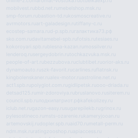
online-z.com
aromat-vostoka.ru
otdelkaexp.ru
mobilvest.ru
bbd.net.ru
mebelshop.msk.ru
smp-forum.ru
bastion-td.ru
kosmoscreative.ru
avrmotors.ru
art-galadesign.ru
tiffany-c.ru
ecostep-samara.ru
d-p.spb.ru
галактика73.рф
sko.com.ru
davitamebel-spb.ru
fotsis.ru
tesiaes.ru
kokoroyari.spb.ru
blesna-kazan.ru
mossilver.ru
lenderoq.ru
sergeydobrin.ru
tochkazvuka.msk.ru
people-of-art.ru
bezzubova.ru
clubtibet.ru
orior-aks.ru
dynamoauto.ru
szk-favorit.ru
carlines.ru
flatnsk.ru
kingbolenskaner.ru
alex-motor.ru
astroline.net.ru
act1.spb.ru
polyglot.com.ru
gidlipetsk.ru
ooo-driada.ru
detsad125.ru
mir-zdoroviya.ru
bruslanovo.ru
siterem.ru
council.spb.ru
лодкипатриот.рф
kafekolizey.ru
iclub.net.ru
gazon-easy.ru
sugarepilekb.ru
grinox.ru
pylesostineco.ru
msts-ozarenie.ru
kameryjooan.ru
artemovskij.ru
dopler.spb.ru
aid70.ru
metall-perm.ru
ndm.msk.ru
ratingzooshop.ru
apiaccess.ru