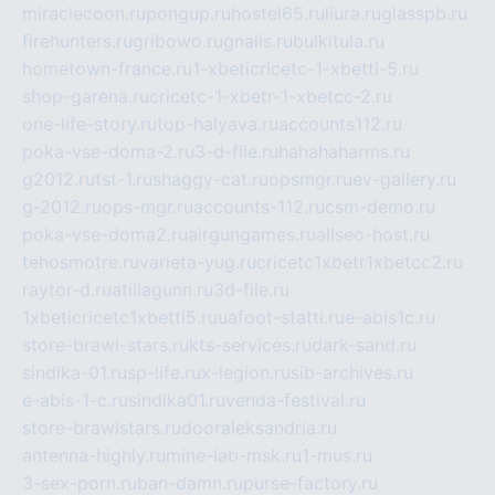
miraclecoon.ru
pongup.ru
hostel65.ru
liura.ru
glasspb.ru
firehunters.ru
gribowo.ru
gnalis.ru
bulkitula.ru
hometown-france.ru
1-xbeticricetc-1-xbetti-5.ru
shop-garena.ru
cricetc-1-xbetr-1-xbetcc-2.ru
one-life-story.ru
top-halyava.ru
accounts112.ru
poka-vse-doma-2.ru
3-d-file.ru
hahahaharms.ru
g2012.ru
tst-1.ru
shaggy-cat.ru
opsmgr.ru
ev-gallery.ru
g-2012.ru
ops-mgr.ru
accounts-112.ru
csm-demo.ru
poka-vse-doma2.ru
airgungames.ru
allseo-host.ru
tehosmotre.ru
varieta-yug.ru
cricetc1xbetr1xbetcc2.ru
raytor-d.ru
atillagunn.ru
3d-file.ru
1xbeticricetc1xbetti5.ru
uafoot-statti.ru
e-abis1c.ru
store-brawl-stars.ru
kts-services.ru
dark-sand.ru
sindika-01.ru
sp-life.ru
x-legion.ru
sib-archives.ru
e-abis-1-c.ru
sindika01.ru
venda-festival.ru
store-brawlstars.ru
dooraleksandria.ru
antenna-highly.ru
mine-lab-msk.ru
1-mus.ru
3-sex-porn.ru
ban-damn.ru
purse-factory.ru