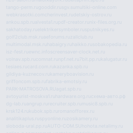
tango-perm.ru
gooddir.ru
sgv.su
multiki-online.com
webkrasotki.com
cherinvest.ru
detskiy-ostrov.ru
ankou.spb.ru
alvesta1.ru
pdf-creator.ru
nix-files.org.ru
sakhatoday.ru
elektrikersymboler.ru
sputnikyes.ru
golf2club.msk.ru
aeforums.ru
zallclub.ru
multimodal.msk.ru
habaigry.ru
haikko.ru
sobakopedia.ru
isz-fest.ru
ewnc.info
screensaver-clock.net.ru
volnav.spb.ru
comnat.ru
npf.net.ru
7bit.pp.ru
kalugatur.ru
tesiaes.ru
card.com.ru
kazanka.spb.ru
gildiya-kuznecov.ru
kameryboavision.ru
griffoncom.spb.ru
fabrika-emotsiy.ru
PARK-MATROSOVA.RU
agat.spb.ru
avtoyurist-moskva1.ru
hardware.org.ru
схема-авто.рф
dg-lab.ru
angrup.ru
recruiter.spb.ru
music8.spb.ru
krsk124.ru
kubok.spb.ru
romanofforex.ru
analitikaplus.ru
spyonline.ru
zosikamery.ru
sloboda-ural.pp.ru
AUTO-COM.SU
hohota.net
alimy.ru